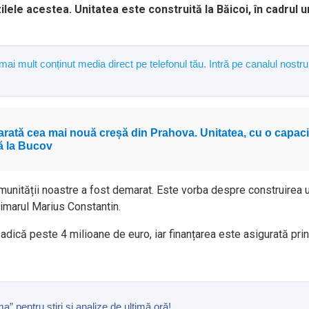
lele acestea. Unitatea este construită la Băicoi, în cadrul u
 mai mult conținut media direct pe telefonul tău. Intră pe canalul nostru
arată cea mai nouă creșă din Prahova. Unitatea, cu o capaci
tă la Bucov
munității noastre a fost demarat. Este vorba despre construirea 
rimarul Marius Constantin.
, adică peste 4 milioane de euro, iar finanțarea este asigurată prin
pentru ştiri şi analize de ultimă oră!