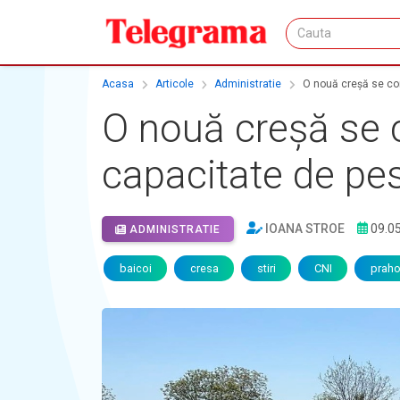
Acasa
Articole
Administratie
O nouă creșă se cons
O nouă creșă se c
capacitate de pest
IOANA STROE
09.0
ADMINISTRATIE
baicoi
cresa
stiri
CNI
prah