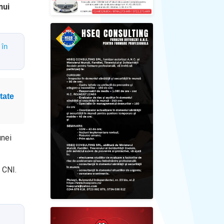
nui
 în
tate
unei
 CNI.