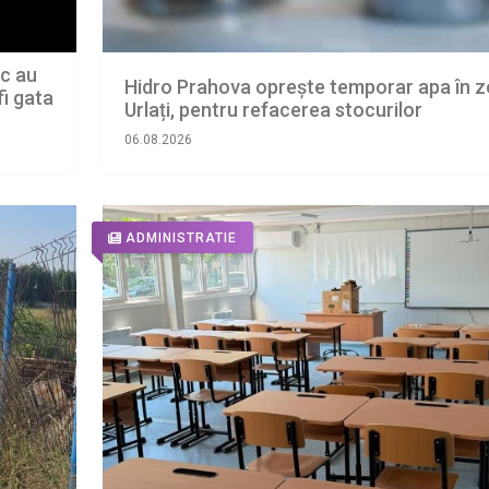
ic au
Hidro Prahova oprește temporar apa în 
fi gata
Urlați, pentru refacerea stocurilor
06.08.2026
ADMINISTRATIE