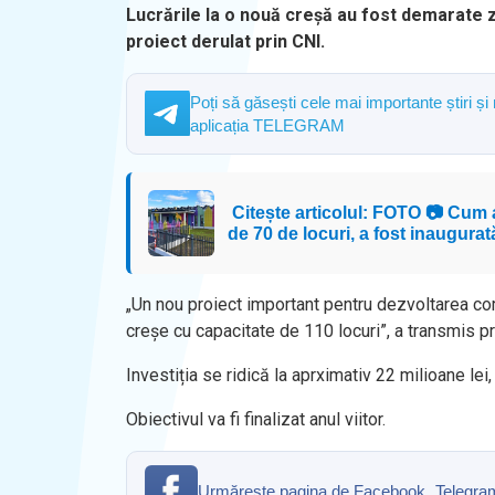
Lucrările la o nouă creșă au fost demarate zi
proiect derulat prin CNI.
Poți să găsești cele mai importante știri și
aplicația TELEGRAM
Citește articolul: FOTO 📷 Cum 
de 70 de locuri, a fost inaugura
„Un nou proiect important pentru dezvoltarea co
creșe cu capacitate de 110 locuri”, a transmis p
Investiția se ridică la aprximativ 22 milioane lei
Obiectivul va fi finalizat anul viitor.
Urmăreşte pagina de Facebook „Telegrama” 