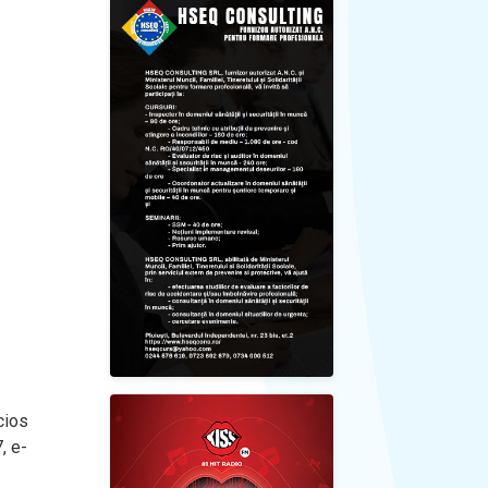
cios
, e-