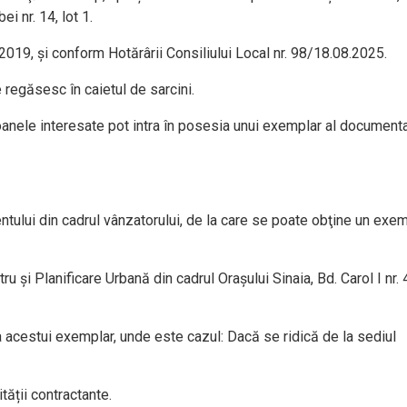
ei nr. 14, lot 1.
019, şi conform Hotărârii Consiliului Local nr. 98/18.08.2025.
e regăsesc în caietul de sarcini.
oanele interesate pot intra în posesia unui exemplar al documenta
tului din cadrul vânzatorului, de la care se poate obţine un exe
 și Planificare Urbană din cadrul Orașului Sinaia, Bd. Carol I nr. 
ea acestui exemplar, unde este cazul: Dacă se ridică de la sediul
tății contractante.