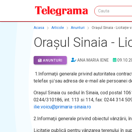
Acasa
Articole
Anunturi
Orașul Sinaia - Licitație
Orașul Sinaia - L
ANA MARIA IENE
09.10.2
ANUNTURI
1.Informaţii generale privind autoritatea contrac
telefax şi/sau adresa de e-mail ale persoanei d
Orașul Sinaia cu sediul în Sinaia, cod postal 1061
0244/310186, int. 113 si 114, fax: 0244 314 509
ilie.voicu@primaria-sinaia.ro
2.Informaţii generale privind obiectul vânzării, 
Licitație publică pentru vânzarea terenului în su