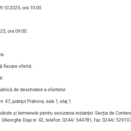
 29.10.2025, ora 10.00.
25, ora 09.00.
ra.
 fiecare ofertă:
t.
publică de deschidere a ofertelor:
r. 47, județul Prahova, sala 1, etaj 1.
 apărute și termenele pentru sesizarea instanței: Secția de Conten
tr. Gheorghe Doja nr. 42, telefon: 0244/ 544781, fax: 0244/ 529107