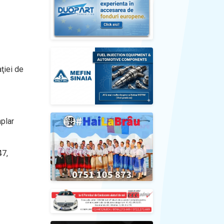
ţiei de
mplar
47,