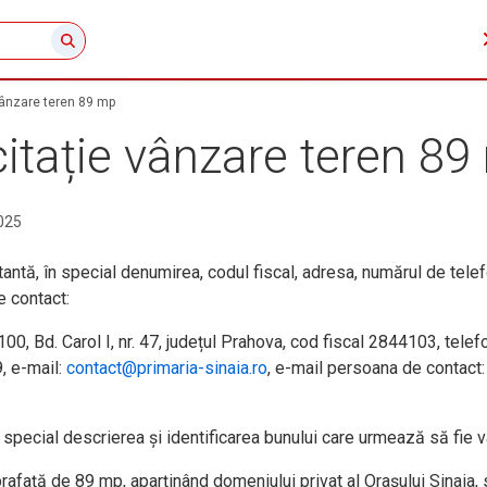
 vânzare teren 89 mp
icitație vânzare teren 8
025
tantă, în special denumirea, codul fiscal, adresa, numărul de telef
e contact:
00, Bd. Carol I, nr. 47, județul Prahova, cod fiscal 2844103, telef
, e-mail:
contact@primaria-sinaia.ro
, e-mail persoana de contact:
în special descrierea şi identificarea bunului care urmează să fie v
prafaţă de 89 mp, aparținând domeniului privat al Orașului Sinaia, 