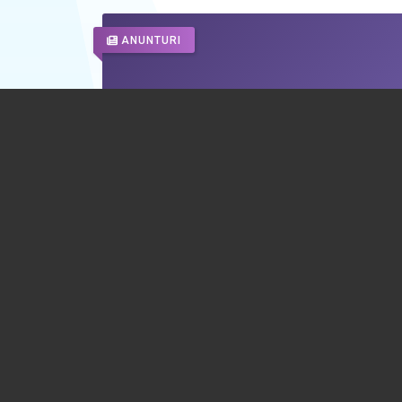
ANUNTURI
Comuna Măgureni - LICITAȚIE ÎNCHIR
TEREN - STRADA PRIMĂRIEI, NR. 980
06.08.2026