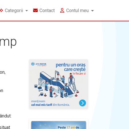
Categorii
Contact
Contul meu
9 mp
on,
on
ândut:
situat