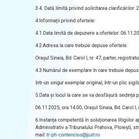
3.4. Dată limită privind solicitarea clarificărilor:
4.Informații privind ofertele:
4.1.Data limită de depunere a ofertelor: 06.11.20
4.2.Adresa la care trebuie depuse ofertele:
Orașul Sinaia, Bd. Carol I, nr. 47, parter, registratu
4.3.Numărul de exemplare în care trebuie depusă
într-un singur exemplar original, într-un plic sigila
5.Data și locul la care se va desfășură sedința 
06.11.2025, ora 14.00, Orașul Sinaia, Bd. Carol I, n
6.Instanța competentă în soluționarea litigiilor
Administrativ a Tribunalului Prahova, Ploiești, s
mail:
tr-ph-contencios@just.ro