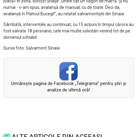
joacă» în zonă. Blocuri uriașe , unele cât un vagon de marfă. Și nu
numai - v-am spus, avalanșă de manual, cu de toate. Deci da,
avalanșă în Platoul Bucegi!”, au relatat salvamontiștii din Sinaia.
Sâmbătă, intervențiile au continuat, cu 15 acțiuni în timpul cărora au
fost salvate 18 persoane, cele mai multe solicitări venind tot de pe
domeniul schiabil.
Sursa foto: Salvamont Sinaia
Urmăreşte pagina de Facebook „Telegrama” pentru ştiri şi
analize de ultimă oră!
ALTE ARTICOLE DIN ACEEASI