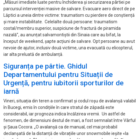
„Măsuri imediate luate pentru închiderea și securizarea pârtiei pe
parcursul intervenției masive de salvare. Evacuare aero direct de pe
Lăptici a uneia dintre victime: traumatism cu pierdere de conștiență
și mare instabilitate. Celelalte două persoane: traumatism
costal/membru superior, suspiciune de fractură de piramida
nazală”, au anunțat salvamontiștii din Sinaia care au bifat, la
început de weekend, șapte acțiuni de salvare. Opt persoane au avut
nevoie de ajutor, inclusiv două victime, una evacuată cu elicopterul,
iar alta preluată de ambulanță.
Siguranța pe pârtie. Ghidul
Departamentului pentru Situații de
Urgență, pentru iubitorii sporturilor de
iarnă
Vineri, situația din teren a confirmat și codul roșu de avalanșă valabil
în Bucegi, emis în condițiile în care stratul de zăpadă este
considerabil, iar prognoza indica încălzirea vremii. Un astfel de
fenomen, de dimensiuni destul de mari, a fost semnalat între Vârful
și Șaua Cocora. „O avalanșă ca de manual, cel mai probabil
declanșată de la distanță de vibrațiile unor snowmobile ieșite «la