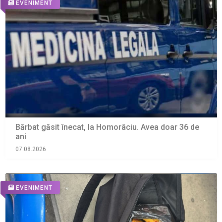
EVENIMENT
Bărbat găsit înecat, la Homorâciu. Avea doar 36 de
ani
07.08.2026
EVENIMENT