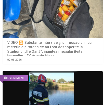
VIDEO 🎦 Substanțe interzise și un rucsac plin cu
materiale pirotehnice au fost descoperite la
Stadionul „Ilie Oană”, înaintea meciului Beitar
Ierusalim - FK Austria Viena
07.08.2026
EVENIMENT