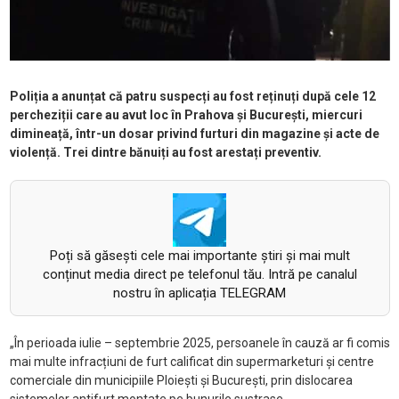
Poliția a anunțat că patru suspecți au fost reținuți după cele 12
percheziții care au avut loc în Prahova și București, miercuri
dimineață, într-un dosar privind furturi din magazine și acte de
violență. Trei dintre bănuiți au fost arestați preventiv.
Poți să găsești cele mai importante știri și mai mult
conținut media direct pe telefonul tău. Intră pe canalul
nostru în aplicația TELEGRAM
„În perioada iulie – septembrie 2025, persoanele în cauză ar fi comis
mai multe infracțiuni de furt calificat din supermarketuri și centre
comerciale din municipiile Ploiești și București, prin dislocarea