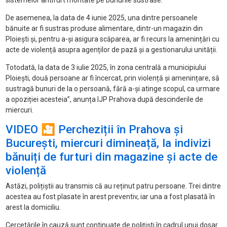
sistemelor antifurt montate pe bunurile sustrase.
De asemenea, la data de 4 iunie 2025, una dintre persoanele
bănuite ar fi sustras produse alimentare, dintr-un magazin din
Ploiești și, pentru a-și asigura scăparea, ar fi recurs la amenințări cu
acte de violență asupra agenților de pază și a gestionarului unității.
Totodată, la data de 3 iulie 2025, în zona centrală a municipiului
Ploiești, două persoane ar fi încercat, prin violență și amenințare, să
sustragă bunuri de la o persoană, fără a-și atinge scopul, ca urmare
a opoziției acesteia”, anunța IJP Prahova după descinderile de
miercuri.
VIDEO 🎦 Percheziții în Prahova și
București, miercuri dimineață, la indivizi
bănuiți de furturi din magazine și acte de
violență
Astăzi, polițiștii au transmis că au reținut patru persoane. Trei dintre
acestea au fost plasate în arest preventiv, iar una a fost plasată în
arest la domiciliu.
Cercetările în cauză sunt continuate de polițiști în cadrul unui dosar