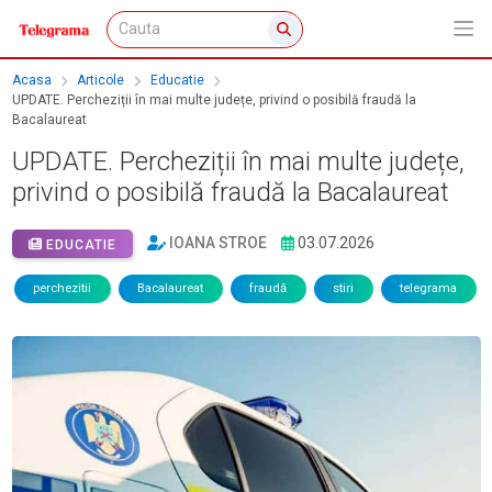
Acasa
Articole
Educatie
UPDATE. Percheziții în mai multe județe, privind o posibilă fraudă la
Bacalaureat
UPDATE. Percheziții în mai multe județe,
privind o posibilă fraudă la Bacalaureat
IOANA STROE
03.07.2026
EDUCATIE
perchezitii
Bacalaureat
fraudă
stiri
telegrama