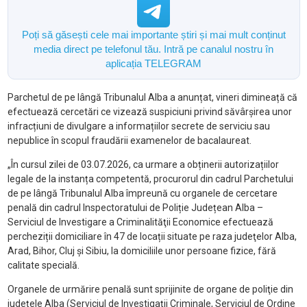
Poți să găsești cele mai importante știri și mai mult conținut
media direct pe telefonul tău. Intră pe canalul nostru în
aplicația TELEGRAM
Parchetul de pe lângă Tribunalul Alba a anunțat, vineri dimineață că
efectuează cercetări ce vizează suspiciuni privind săvârșirea unor
infracțiuni de divulgare a informațiilor secrete de serviciu sau
nepublice în scopul fraudării examenelor de bacalaureat.
„În cursul zilei de 03.07.2026, ca urmare a obținerii autorizațiilor
legale de la instanța competentă, procurorul din cadrul Parchetului
de pe lângă Tribunalul Alba împreună cu organele de cercetare
penală din cadrul Inspectoratului de Poliție Județean Alba –
Serviciul de Investigare a Criminalităţii Economice efectuează
percheziții domiciliare în 47 de locații situate pe raza judeţelor Alba,
Arad, Bihor, Cluj şi Sibiu, la domiciliile unor persoane fizice, fără
calitate specială.
Organele de urmărire penală sunt sprijinite de organe de poliţie din
judeţele Alba (Serviciul de Investigaţii Criminale, Serviciul de Ordine