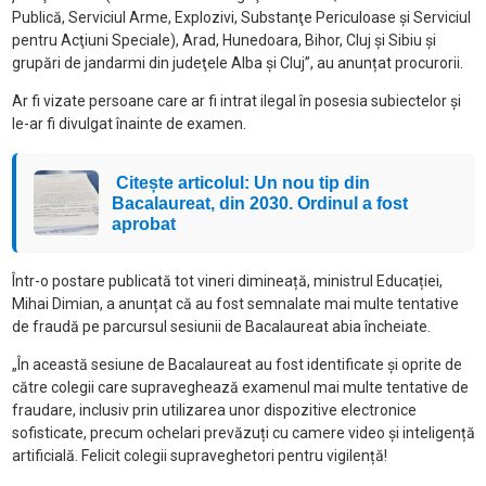
Publică, Serviciul Arme, Explozivi, Substanţe Periculoase şi Serviciul
pentru Acţiuni Speciale), Arad, Hunedoara, Bihor, Cluj şi Sibiu şi
grupări de jandarmi din judeţele Alba şi Cluj”, au anunțat procurorii.
Ar fi vizate persoane care ar fi intrat ilegal în posesia subiectelor și
le-ar fi divulgat înainte de examen.
Citește articolul: Un nou tip din
Bacalaureat, din 2030. Ordinul a fost
aprobat
Într-o postare publicată tot vineri dimineață, ministrul Educației,
Mihai Dimian, a anunțat că au fost semnalate mai multe tentative
de fraudă pe parcursul sesiunii de Bacalaureat abia încheiate.
„În această sesiune de Bacalaureat au fost identificate și oprite de
către colegii care supraveghează examenul mai multe tentative de
fraudare, inclusiv prin utilizarea unor dispozitive electronice
sofisticate, precum ochelari prevăzuți cu camere video și inteligență
artificială. Felicit colegii supraveghetori pentru vigilență!