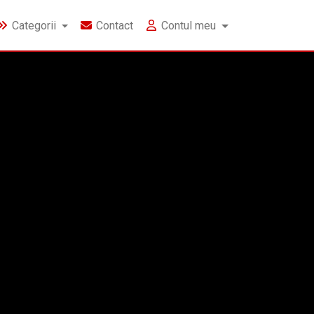
Categorii
Contact
Contul meu
ate la audieri
 200 de
soane sunt