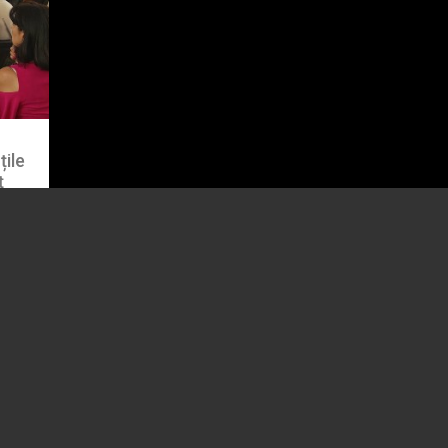
țile
ț