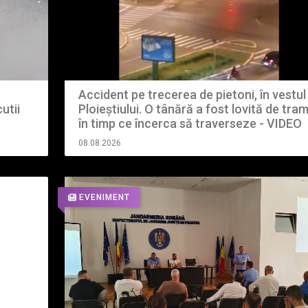
Accident pe trecerea de pietoni, în vestul
Ploieștiului. O tânără a fost lovită de tram
utii
în timp ce încerca să traverseze - VIDEO
LINK
08.08.2026
EVENIMENT