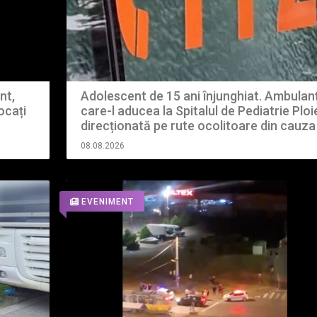
Adolescent de 15 ani înjunghiat. Ambulan
nt,
care-l aducea la Spitalul de Pediatrie Ploie
ocați
direcționată pe rute ocolitoare din cauza
restricțiilor din centru
08.08.2026
EVENIMENT