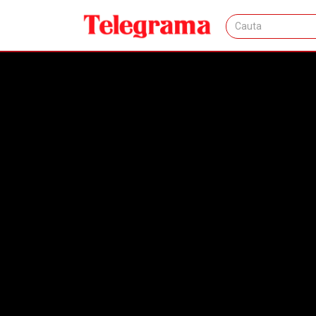
Acasa
Articole
Eveniment
VIDEO 🎦 OPERAȚIUNEA J
VIDEO 🎦 OPERAȚ
percheziții au loc
așteptate la audie
IOANA STROE
04.11.20
EVENIMENT