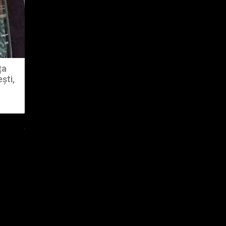
ța
ști,