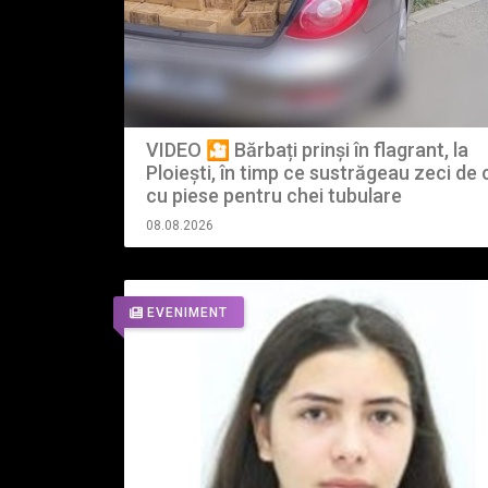
VIDEO 🎦 Bărbați prinși în flagrant, la
Ploiești, în timp ce sustrăgeau zeci de c
cu piese pentru chei tubulare
08.08.2026
EVENIMENT