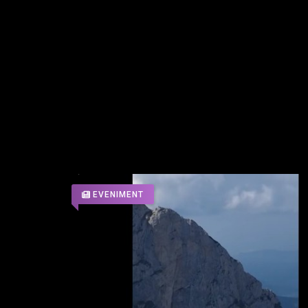
Operațiunea „JUPITER” contribuie la consolidarea 
fenomenului infracțional la nivel național, prin a
implicate în activități ilegale.
ALTE ARTICOLE DIN ACEEASI
EVENIMENT