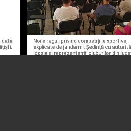
, dată
Noile reguli privind competițiile sportive,
țiști.
explicate de jandarmi. Ședință cu autorită
locale și reprezentanții cluburilor din jude
08.08.2026
EVENIMENT