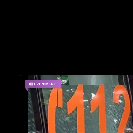
eforturilor instituțiilor de aplicare a legii pentru combaterea
cțiuni coordonate și eficiente care vizează destructurarea rețelelo
 CATEGORIE
EVENIMENT