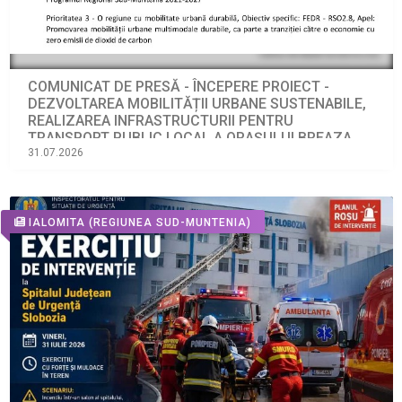
COMUNICAT DE PRESĂ - ÎNCEPERE PROIECT -
DEZVOLTAREA MOBILITĂȚII URBANE SUSTENABILE,
REALIZAREA INFRASTRUCTURII PENTRU
TRANSPORT PUBLIC LOCAL A ORAȘULUI BREAZA
Programul Regional Sud-Muntenia 2021-2027
31.07.2026
IALOMITA
(REGIUNEA SUD-MUNTENIA)