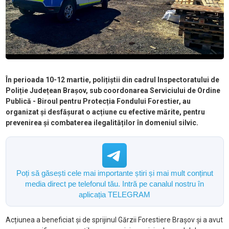
În perioada 10-12 martie, polițiștii din cadrul Inspectoratului de
Poliție Județean Brașov, sub coordonarea Serviciului de Ordine
Publică - Biroul pentru Protecția Fondului Forestier, au
organizat și desfășurat o acțiune cu efective mărite, pentru
prevenirea și combaterea ilegalităților în domeniul silvic.
Poți să găsești cele mai importante știri și mai mult conținut
media direct pe telefonul tău. Intră pe canalul nostru în
aplicația TELEGRAM
Acțiunea a beneficiat și de sprijinul Gărzii Forestiere Brașov și a avut