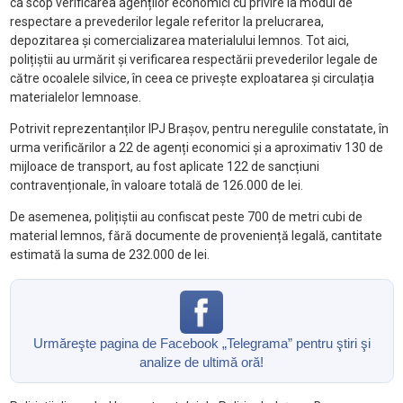
ca scop verificarea agenților economici cu privire la modul de
respectare a prevederilor legale referitor la prelucrarea,
depozitarea și comercializarea materialului lemnos. Tot aici,
polițiștii au urmărit și verificarea respectării prevederilor legale de
către ocoalele silvice, în ceea ce privește exploatarea și circulația
materialelor lemnoase.
Potrivit reprezentanților IPJ Brașov, pentru neregulile constatate, în
urma verificărilor a 22 de agenți economici și a aproximativ 130 de
mijloace de transport, au fost aplicate 122 de sancțiuni
contravenționale, în valoare totală de 126.000 de lei.
De asemenea, polițiștii au confiscat peste 700 de metri cubi de
material lemnos, fără documente de proveniență legală, cantitate
estimată la suma de 232.000 de lei.
Urmăreşte pagina de Facebook „Telegrama” pentru ştiri şi
analize de ultimă oră!