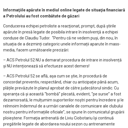
Informaţiile apărute în mediul online legate de situaţia financiară
a Petrolului au fost combătute de găzari
Conducerea echipei petroliste a reacţionat, prompt, după ştirile
apărute în presă legate de posibila intrare în insolvenţă a echipei
conduse de Claudiu Tudor. “Pentru că ne vedem puși, din nou, în
situația de a dezminți categoric unele informații aparute în mass-
media, facem următoarele precizări:
– ACS Petrolul 52 NU a demarat procedura de intrare in insolvență
și NU intenționează să efectueze acest demers!
– ACS Petrolul 52 se află, așa cum se știe, în procedură de
concordat preventiv, respectând, chiar cu anticipație până acum,
plățile prevăzute în planul aprobat de către judecătorul sindic. Cu
speranța că și această “bombă” plecată, evident, “pe surse” a fost
dezamorsată, le mulțumim suporterilor noștri pentru încredere și le
reînnoim îndemnul de a urmări canalele de comunicare ale clubului
nostru pentru informațiile oficiale”, se spune în comunicatul grupării
ploieştene. Formaţia antrenată de Liviu Ciobotariu îşi continuă
pregătirile legate de abordarea noului sezon cu antrenamente