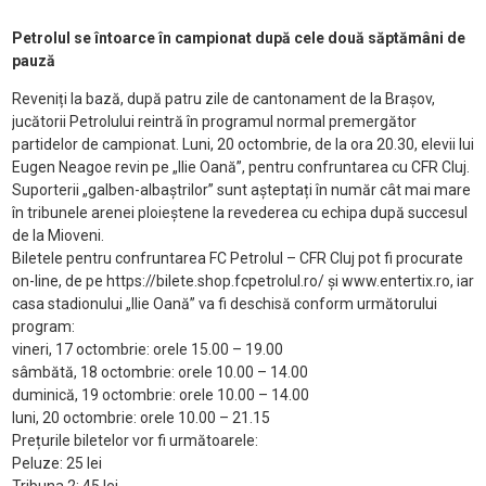
Petrolul se întoarce în campionat după cele două săptămâni de
pauză
Reveniți la bază, după patru zile de cantonament de la Brașov,
jucătorii Petrolului reintră în programul normal premergător
partidelor de campionat. Luni, 20 octombrie, de la ora 20.30, elevii lui
Eugen Neagoe revin pe „Ilie Oană”, pentru confruntarea cu CFR Cluj.
Suporterii „galben-albaștrilor” sunt așteptați în număr cât mai mare
în tribunele arenei ploieștene la revederea cu echipa după succesul
de la Mioveni.
Biletele pentru confruntarea FC Petrolul – CFR Cluj pot fi procurate
on-line, de pe https://bilete.shop.fcpetrolul.ro/ și www.entertix.ro, iar
casa stadionului „Ilie Oană” va fi deschisă conform următorului
program:
vineri, 17 octombrie: orele 15.00 – 19.00
sâmbătă, 18 octombrie: orele 10.00 – 14.00
duminică, 19 octombrie: orele 10.00 – 14.00
luni, 20 octombrie: orele 10.00 – 21.15
Prețurile biletelor vor fi următoarele:
Peluze: 25 lei