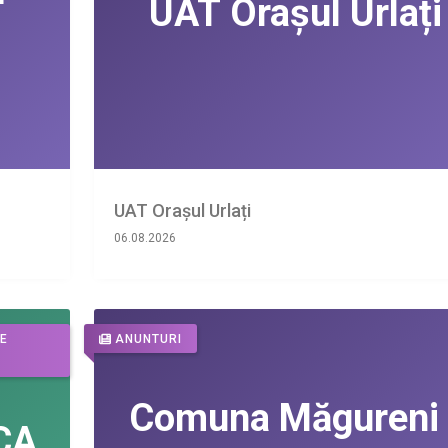
UAT Orașul Urlați
06.08.2026
DE
ANUNTURI