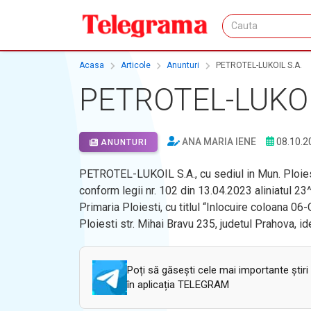
Acasa
Articole
Anunturi
PETROTEL-LUKOIL S.A.
PETROTEL-LUKOI
ANA MARIA IENE
08.10.2
ANUNTURI
PETROTEL-LUKOIL S.A., cu sediul in Mun. Ploiesti
conform legii nr. 102 din 13.04.2023 aliniatul 2
Primaria Ploiesti, cu titlul “Inlocuire coloana 06
Ploiesti str. Mihai Bravu 235, judetul Prahova, id
Poți să găsești cele mai importante știri
în aplicația TELEGRAM