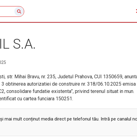
L S.A.
025
, str. Mihai Bravu, nr. 235, Judetul Prahova, CUI 1350659, anunt
3^ 3 obtinerea autorizatiei de construire nr. 318/06.10.2025 emisa
-C2, consolidare fundatie existenta”, privind terenul situat in mun.
entificat cu cartea funciara 150251.
 și mai mult conținut media direct pe telefonul tău. Intră pe canalul n