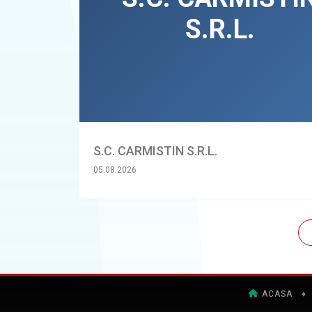
S.C. CARMISTIN S.R.L.
05.08.2026
ACASA
♦