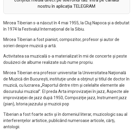
conținut media direct pe telefonul tău. Intră pe canalul
nostru în aplicația TELEGRAM
Mircea Tiberian s-a născut în 4 mai 1955, la Cluj Napoca şi a debutat
în 1974 la Festivalul Internaţional de la Sibiu.
Mircea Tiberian a fost pianist, compozitor, profesor şi autor de
scrieri despre muzică şi artă.
Activitatea sa muzicală s-a materializat în mii de concerte şi peste
douăzeci de albume realizate sub nume propriu.
Mircea Tiberian era profesor universitar la Universitatea Naţională
de Muzică din Bucureşti, instituţie unde a obţinut şi titlul de doctor în
muzică, cu lucrarea „Raportul dintre ritm şi celelalte elemente ale
discursului muzical”. El preda Arta improvizaţiei în jazz, Aspecte ale
improvizaţiei de jazz după 1950, Compoziţie jazz, Instrument jazz
(pian), Istoria jazzului şi muzicii pop
Tiberian a fost foarte activ şi în domeniul literar, muzicologic sau al
interferenţelor artistice, publicând numeroase articole, cărţi,
antologii.