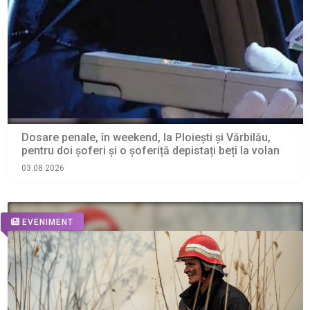
Dosare penale, în weekend, la Ploiești și Vărbilău,
pentru doi șoferi și o șoferiță depistați beți la volan
03.08.2026
EVENIMENT