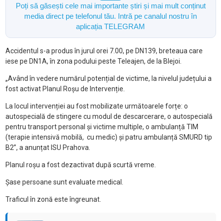
Poți să găsești cele mai importante știri și mai mult conținut
media direct pe telefonul tău. Intră pe canalul nostru în
aplicația TELEGRAM
Accidentul s-a produs în jurul orei 7.00, pe DN139, breteaua care
iese pe DN1A, în zona podului peste Teleajen, de la Blejoi.
„Având în vedere numărul potențial de victime, la nivelul județului a
fost activat Planul Roșu de Intervenție.
La locul intervenției au fost mobilizate următoarele forțe: o
autospecială de stingere cu modul de descarcerare, o autospecială
pentru transport personal și victime multiple, o ambulanță TIM
(terapie intensivă mobilă, cu medic) și patru ambulanță SMURD tip
B2”, a anunțat ISU Prahova.
Planul roșu a fost dezactivat după scurtă vreme.
Șase persoane sunt evaluate medical.
Traficul în zonă este îngreunat.