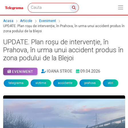
Acasa
Articole
Eveniment
UPDATE. Plan roșu de intervenție, în Prahova, în urma unui accident produs în
zona podului de la Blejoi
UPDATE. Plan roșu de intervenție, în
Prahova, în urma unui accident produs în
zona podului de la Blejoi
IOANA STROE
09.04.2026
EVENIMENT
telegrama
victime
accidente
prahova
stiri