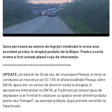
Șase persoane au nevoie de îngrijiri medicale în urma unui
accident produs în dreptul podului de la Blejoi. Pentru scurtă
vreme a fost activat planul roșu de intervenție.
***************************************
UPDATE
„Un bărbat de 50 de ani, din municipiul Ploiești, în timp ce
conducea un microbuz pe DC 159, în afara localității Pleașa, către
DN1A, ajuns într-un sector de drum în curbă la dreapta, în
apropierea intersecției cu DN1A, ar fi pătruns pe sensul opus de
deplasare și ar fi intrat în coliziune cu spațiul verde aferent podului
peste râul Teleajen”, au anunțat polițiștii, după primele cercetări la
fața locului.