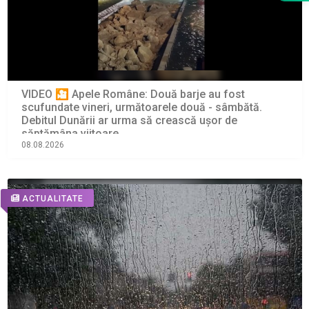
VIDEO 🎦 Apele Române: Două barje au fost
scufundate vineri, următoarele două - sâmbătă.
Debitul Dunării ar urma să crească ușor de
săptămâna viitoare
08.08.2026
ACTUALITATE