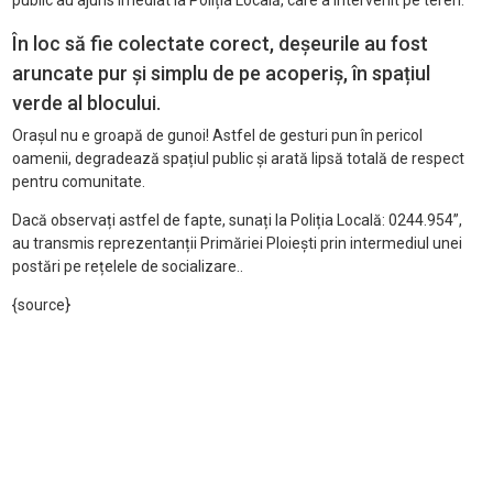
public au ajuns imediat la Poliția Locală, care a intervenit pe teren.
În loc să fie colectate corect, deșeurile au fost
aruncate pur și simplu de pe acoperiș, în spațiul
verde al blocului.
Orașul nu e groapă de gunoi! Astfel de gesturi pun în pericol
oamenii, degradează spațiul public și arată lipsă totală de respect
pentru comunitate.
Dacă observați astfel de fapte, sunați la Poliția Locală: 0244.954”,
au transmis reprezentanții Primăriei Ploiești prin intermediul unei
postări pe rețelele de socializare..
{source}