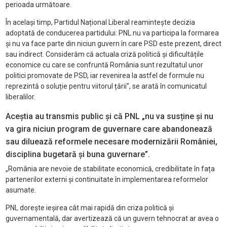
perioada următoare.
În același timp, Partidul Național Liberal reamintește decizia
adoptată de conducerea partidului: PNL nu va participa la formarea
și nu va face parte din niciun guvern în care PSD este prezent, direct
sau indirect. Considerăm că actuala criză politică și dificultățile
economice cu care se confruntă România sunt rezultatul unor
politici promovate de PSD, iar revenirea la astfel de formule nu
reprezintă o soluție pentru viitorul țării”, se arată în comunicatul
liberalilor.
Aceștia au transmis public și că PNL „nu va susține și nu
va gira niciun program de guvernare care abandonează
sau diluează reformele necesare modernizării României,
disciplina bugetară și buna guvernare”.
„România are nevoie de stabilitate economică, credibilitate în fața
partenerilor externi și continuitate în implementarea reformelor
asumate.
PNL dorește ieșirea cât mai rapidă din criza politică și
guvernamentală, dar avertizează că un guvern tehnocrat ar avea o