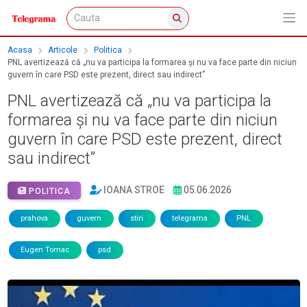
Acasa
Articole
Politica
PNL avertizează că „nu va participa la formarea și nu va face parte din niciun
guvern în care PSD este prezent, direct sau indirect”
PNL avertizează că „nu va participa la
formarea și nu va face parte din niciun
guvern în care PSD este prezent, direct
sau indirect”
IOANA STROE
05.06.2026
POLITICA
prahova
guvern
stiri
telegrama
PNL
Eugen Tomac
psd