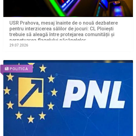
USR Prahova, mesaj înainte de o nouă dezbatere
pentru interzicerea sălilor de jocuri: CL Ploiești
trebuie să aleagă între protejarea comunității și
perpetuarea flagelului păcănelelor
29.07.2026
POLITICA