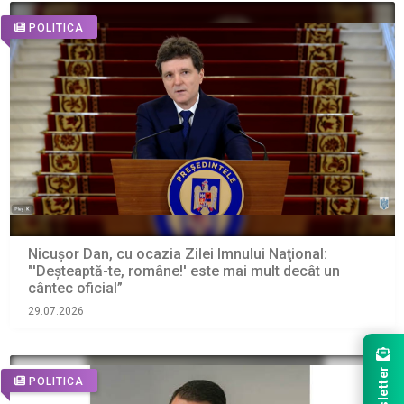
POLITICA
Nicușor Dan, cu ocazia Zilei Imnului Naţional:
"'Deşteaptă-te, române!' este mai mult decât un
cântec oficial”
29.07.2026
Newsletter
POLITICA