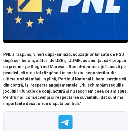
PNL a răspuns, vineri după-amiază, acuzațiilor lansate de PSD
după ce liberalii, alături de USR și UDMR; au anunțat că-l propun
ca premier pe Siegfried Mureșan. Social-democrații îi acuză pe
peneliști că s-au tot răzgândit în contextul negocierilor din
ultimele săptămâni. În plină, Partidul Național Liberal susține că,
din contră, își respectă angajamentele: „Nu schimbăm regulile
jocului în funcție de conjunctură și nu rescriem ceea ce am spus.
Pentru noi, consecvența și respectarea cuvântului dat sunt mai
importante decât orice dispută politică.”