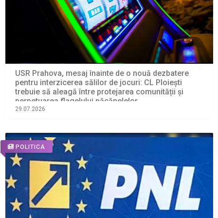
USR Prahova, mesaj înainte de o nouă dezbatere
pentru interzicerea sălilor de jocuri: CL Ploiești
trebuie să aleagă între protejarea comunității și
perpetuarea flagelului păcănelelor
29.07.2026
POLITICA