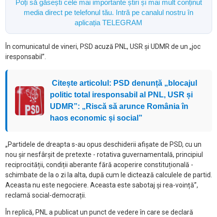
Poți să găsești cele mai importante știri și mai mult conținut
media direct pe telefonul tău. Intră pe canalul nostru în
aplicația TELEGRAM
În comunicatul de vineri, PSD acuză PNL, USR și UDMR de un „joc
iresponsabil”.
Citește articolul: PSD denunță „blocajul
politic total iresponsabil al PNL, USR și
UDMR”: „Riscă să arunce România în
haos economic și social”
„Partidele de dreapta s-au opus deschiderii afișate de PSD, cu un
nou șir nesfârșit de pretexte - rotativa guvernamentală, principiul
reciprocității, condiții aberante fără acoperire constituțională -
schimbate de la o zi la alta, după cum le dictează calculele de partid.
Aceasta nu este negociere. Aceasta este sabotaj și rea-voință”,
reclamă social-democrații.
În replică, PNL a publicat un punct de vedere în care se declară