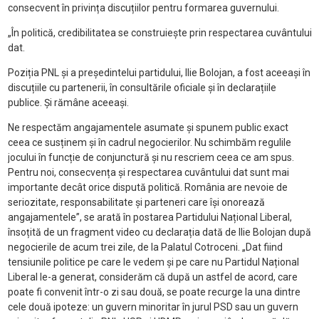
consecvent în privința discuțiilor pentru formarea guvernului.
„În politică, credibilitatea se construiește prin respectarea cuvântului
dat.
Poziția PNL și a președintelui partidului, Ilie Bolojan, a fost aceeași în
discuțiile cu partenerii, în consultările oficiale și în declarațiile
publice. Și rămâne aceeași.
Ne respectăm angajamentele asumate și spunem public exact
ceea ce susținem și în cadrul negocierilor. Nu schimbăm regulile
jocului în funcție de conjunctură și nu rescriem ceea ce am spus.
Pentru noi, consecvența și respectarea cuvântului dat sunt mai
importante decât orice dispută politică. România are nevoie de
seriozitate, responsabilitate și parteneri care își onorează
angajamentele”, se arată în postarea Partidului Național Liberal,
însoțită de un fragment video cu declarația dată de Ilie Bolojan după
negocierile de acum trei zile, de la Palatul Cotroceni. „Dat fiind
tensiunile politice pe care le vedem și pe care nu Partidul Național
Liberal le-a generat, considerăm că după un astfel de acord, care
poate fi convenit într-o zi sau două, se poate recurge la una dintre
cele două ipoteze: un guvern minoritar în jurul PSD sau un guvern