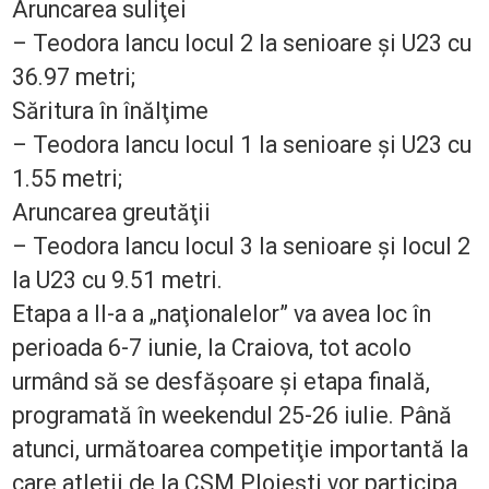
Aruncarea suliţei
– Teodora Iancu locul 2 la senioare şi U23 cu
36.97 metri;
Săritura în înălţime
– Teodora Iancu locul 1 la senioare şi U23 cu
1.55 metri;
Aruncarea greutăţii
– Teodora Iancu locul 3 la senioare şi locul 2
la U23 cu 9.51 metri.
Etapa a II-a a „naţionalelor” va avea loc în
perioada 6-7 iunie, la Craiova, tot acolo
urmând să se desfăşoare şi etapa finală,
programată în weekendul 25-26 iulie. Până
atunci, următoarea competiţie importantă la
care atleţii de la CSM Ploieşti vor participa