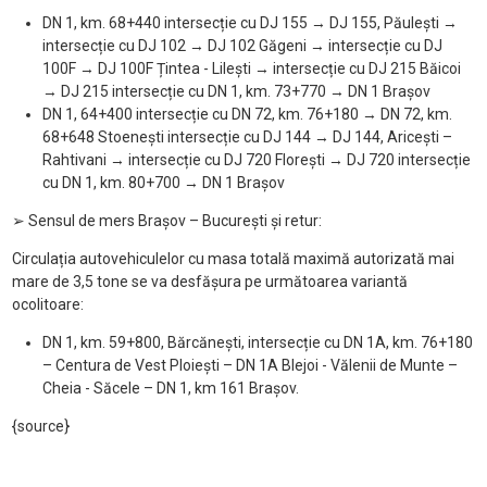
DN 1, km. 68+440 intersecție cu DJ 155
→ DJ 155, P
ăulești
→
intersec
ție cu DJ 102
→ DJ 102 G
ăgeni
→ intersec
ție cu DJ
100F
→ DJ 100F
Țintea - Lilești
→ intersec
ție cu DJ 215 Băicoi
→ DJ 215 intersec
ție cu DN 1, km. 73+770
→ DN 1 Bra
șov
DN 1, 64+400 intersecție cu DN 72, km. 76+180
→ DN 72, km.
68+648 Stoene
ști intersecție cu DJ 144
→ DJ 144, Arice
ști
–
Rahtivani → intersec
ție cu DJ 720 Florești
→ DJ 720 intersec
ție
cu DN 1, km. 80+700
→ DN 1 Bra
șov
➢
Sensul de mers Bra
șov
– Bucure
ști și retur:
Circulația autovehiculelor cu masa totală maximă autorizată mai
mare de 3,5 tone se va desfășura pe următoarea variantă
ocolitoare:
DN 1, km. 59+800, Bărcănești, intersecție cu DN 1A, km. 76+180
– Centura de Vest Ploie
ști
– DN 1A Blejoi - V
ălenii de Munte
–
Cheia - S
ăcele
– DN 1, km 161 Bra
șov.
{source}