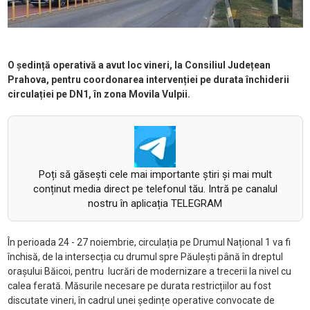
O ședință operativă a avut loc vineri, la Consiliul Județean
Prahova, pentru coordonarea intervenției pe durata închiderii
circulației pe DN1, în zona Movila Vulpii.
Poți să găsești cele mai importante știri și mai mult
conținut media direct pe telefonul tău. Intră pe canalul
nostru în aplicația TELEGRAM
În perioada 24 - 27 noiembrie, circulația pe Drumul Național 1 va fi
închisă, de la intersecția cu drumul spre Păulești până în dreptul
orașului Băicoi, pentru
lucr
ări de modernizare a trecerii la nivel cu
calea ferată. Măsurile necesare pe durata restricțiilor au fost
discutate vineri, în cadrul unei ședințe operative convocate de