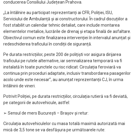
conducerea Consiliului Județean Prahova.
„
La
întâlnire au participat reprezentan
ți ai CFR, Poliției, ISU,
Serviciului de Ambulanță și ai constructorului.
În cadrul discu
țiilor a
fost stabilit un calendar tehnic detaliat, care include montarea
elementelor metalice, lucrările de drenaj și etapa finală de asfaltare.
Obiectivul comun este finalizarea intervenției
în intervalul anun
țat și
redeschiderea traficului
în condi
ții de siguranță.
Pe durata restricțiilor, peste 200 de polițiști vor asigura dirijarea
traficului pe rutele alternative, iar semnalizarea temporară va fi
instalată
în toate punctele cu risc ridicat. Circula
ția feroviară va
continua prin proceduri adaptate, inclusiv transbordarea pasagerilor
acolo unde este necesar”, au anunțat reprezentanții CJ, în urma
întâlnirii de vineri.
Potrivit Poliției, pe durata restricțiilor, c
ircula
ția rutieră va fi deviată,
pe categorii de autovehicule, astfel:
➢
Sensul de mers Bucure
ști
– Bra
șov și retur:
Circulația autovehiculelor cu masa totală maximă autorizată mai
mică de 3,5 tone se va desfășura pe următoarele rute: