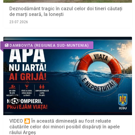
Deznodământ tragic în cazul celor doi tineri căutați
de marți seară, la Ionești
23.07.2026
DAMBOVITA
(REGIUNEA SUD-MUNTENIA)
VIDEO 🎦 În această dimineață au fost reluate
căutările celor doi minori posibil dispăruți în apele
râului Argeș