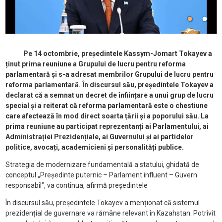
Pe 14 octombrie, președintele Kassym-Jomart Tokayev a
ținut prima reuniune a Grupului de lucru pentru reforma
parlamentară și s-a adresat membrilor Grupului de lucru pentru
reforma parlamentară. În discursul său, președintele Tokayev a
declarat că a semnat un decret de înființare a unui grup de lucru
special și a reiterat că reforma parlamentară este o chestiune
care afectează în mod direct soarta țării și a poporului său. La
prima reuniune au participat reprezentanți ai Parlamentului, ai
Administrației Prezidențiale, ai Guvernului și ai partidelor
politice, avocați, academicieni și personalități publice.
Strategia de modernizare fundamentală a statului, ghidată de
conceptul „Președinte puternic – Parlament influent – Guvern
responsabil”, va continua, afirmă președintele
În discursul său, președintele Tokayev a menționat că sistemul
prezidențial de guvernare va rămâne relevant în Kazahstan. Potrivit