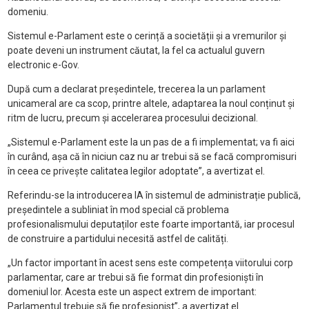
domeniu.
Sistemul e-Parlament este o cerință a societății și a vremurilor și
poate deveni un instrument căutat, la fel ca actualul guvern
electronic e-Gov.
După cum a declarat președintele, trecerea la un parlament
unicameral are ca scop, printre altele, adaptarea la noul conținut și
ritm de lucru, precum și accelerarea procesului decizional.
„Sistemul e-Parlament este la un pas de a fi implementat; va fi aici
în curând, așa că în niciun caz nu ar trebui să se facă compromisuri
în ceea ce privește calitatea legilor adoptate”, a avertizat el.
Referindu-se la introducerea IA în sistemul de administrație publică,
președintele a subliniat în mod special că problema
profesionalismului deputaților este foarte importantă, iar procesul
de construire a partidului necesită astfel de calități.
„Un factor important în acest sens este competența viitorului corp
parlamentar, care ar trebui să fie format din profesioniști în
domeniul lor. Acesta este un aspect extrem de important:
Parlamentul trebuie să fie profesionist”, a avertizat el.