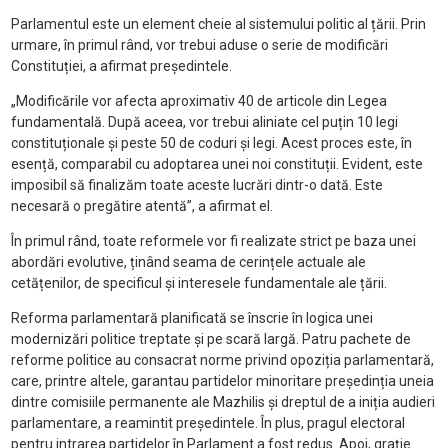
Parlamentul este un element cheie al sistemului politic al țării. Prin
urmare, în primul rând, vor trebui aduse o serie de modificări
Constituției, a afirmat președintele.
„Modificările vor afecta aproximativ 40 de articole din Legea
fundamentală. După aceea, vor trebui aliniate cel puțin 10 legi
constituționale și peste 50 de coduri și legi. Acest proces este, în
esență, comparabil cu adoptarea unei noi constituții. Evident, este
imposibil să finalizăm toate aceste lucrări dintr-o dată. Este
necesară o pregătire atentă”, a afirmat el.
În primul rând, toate reformele vor fi realizate strict pe baza unei
abordări evolutive, ținând seama de cerințele actuale ale
cetățenilor, de specificul și interesele fundamentale ale țării.
Reforma parlamentară planificată se înscrie în logica unei
modernizări politice treptate și pe scară largă. Patru pachete de
reforme politice au consacrat norme privind opoziția parlamentară,
care, printre altele, garantau partidelor minoritare președinția uneia
dintre comisiile permanente ale Mazhilis și dreptul de a iniția audieri
parlamentare, a reamintit președintele. În plus, pragul electoral
pentru intrarea partidelor în Parlament a fost redus. Apoi, grație