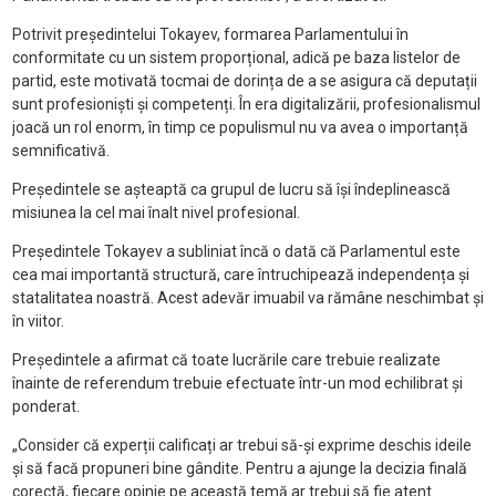
Potrivit președintelui Tokayev, formarea Parlamentului în
conformitate cu un sistem proporțional, adică pe baza listelor de
partid, este motivată tocmai de dorința de a se asigura că deputații
sunt profesioniști și competenți. În era digitalizării, profesionalismul
joacă un rol enorm, în timp ce populismul nu va avea o importanță
semnificativă.
Președintele se așteaptă ca grupul de lucru să își îndeplinească
misiunea la cel mai înalt nivel profesional.
Președintele Tokayev a subliniat încă o dată că Parlamentul este
cea mai importantă structură, care întruchipează independența și
statalitatea noastră. Acest adevăr imuabil va rămâne neschimbat și
în viitor.
Președintele a afirmat că toate lucrările care trebuie realizate
înainte de referendum trebuie efectuate într-un mod echilibrat și
ponderat.
„Consider că experții calificați ar trebui să-și exprime deschis ideile
și să facă propuneri bine gândite. Pentru a ajunge la decizia finală
corectă, fiecare opinie pe această temă ar trebui să fie atent