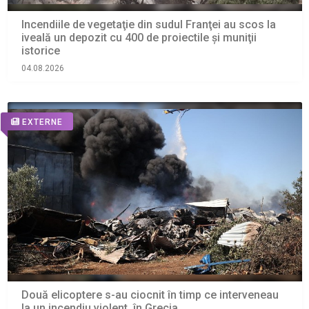
Incendiile de vegetaţie din sudul Franţei au scos la
iveală un depozit cu 400 de proiectile şi muniţii
istorice
04.08.2026
EXTERNE
Două elicoptere s-au ciocnit în timp ce interveneau
la un incendiu violent, în Grecia