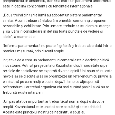
președintelui, în ansamblu, tranziția către un parlament unicameral
este în deplină concordanță cu tendințele internaționale.
„Două treimi din țările lumii au adoptat un sistem parlamentar
similar. Acum trebuie să elaborăm orientări comune și propuneri
rezonabile și echilibrate. Prin urmare, trebuie să studiem cu atenție
și să luăm în considerare în detaliu toate punctele de vedere și
ideile”, a reamintit el.
Reforma parlamentară nu poate fi grăbită și trebuie abordată într-o
manieră măsurată, prin discuții ample.
Inițiativa de a crea un parlament unicameral este o decizie politică
inovatoare. Potrivit președintelui Kazahstanului, în societate și pe
rețelele de socializare se exprimă diverse opinii. Unii spun că nu este
nevoie să se discute și să se organizeze un referendum cu privire la
o inițiativă pe care mulți o susțin deja, în timp ce alții spun că
referendumul ar trebui organizat cât mai curând posibil și că nu ar
trebui să existe întârzieri.
„Un pas atât de important ar trebui făcut numai după o discuție
amplă. Kazahstanul este un stat care ascultă și este echitabil.
Acesta este principiul nostru de neclintit”, a spus el.