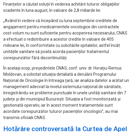
Finanțelor a căutat soluții în vederea achitării tuturor obligațiilor
scadente în luna august, în valoare de 2,8 miliarde lei.
„Având în vedere că începând cu luna septembrie creditele de
angajament pentru medicamentele oncologice din contractele
cost-volum nu sunt suficiente pentru acoperirea necesarului, CNAS
a efectuat o redistribuire a acestor credite în valoare de 405
milioane lei, în conformitate cu solicitările spitalelor, astfel încât
unitățile sanitare să poată acorda pacienților tratamentul
corespunzător fără discontinuități.
În același scop, președintele CNAS, conf. univ. dr. Horațiu-Remus
Moldovan, a solicitat situația detaliată a derulării Programului
Național de Oncologie în întreaga țară, iar analiza datelor a arătat un
management adecvat la nivelul sistemului național de sănătate,
înregistrându-se probleme punctuale în unele unități sanitare din 7
județe și din municipiul București. Situația a fost monitorizată și
gestionată operativ, iar în acest moment tratamentele sunt
acordate corespunzător tuturor pacienților oncologici”, au mai
transmis oficialii CNAS.
Hotărâre controversată la Curtea de Apel