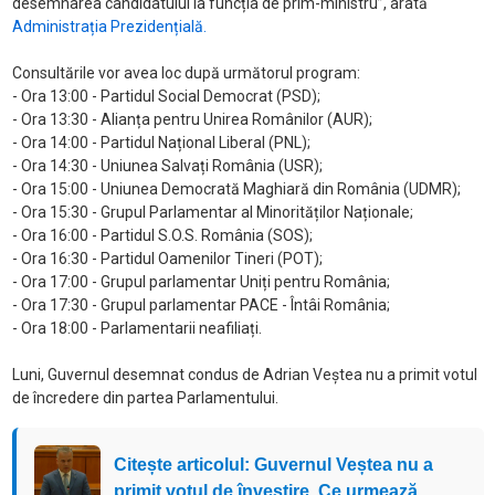
desemnarea candidatului la funcția de prim-ministru”, arată
Administrația Prezidențială.
Consultările vor avea loc după următorul program:
- Ora 13:00 - Partidul Social Democrat (PSD);
- Ora 13:30 - Alianța pentru Unirea Românilor (AUR);
- Ora 14:00 - Partidul Național Liberal (PNL);
- Ora 14:30 - Uniunea Salvați România (USR);
- Ora 15:00 - Uniunea Democrată Maghiară din România (UDMR);
- Ora 15:30 - Grupul Parlamentar al Minorităților Naționale;
- Ora 16:00 - Partidul S.O.S. România (SOS);
- Ora 16:30 - Partidul Oamenilor Tineri (POT);
- Ora 17:00 - Grupul parlamentar Uniți pentru România;
- Ora 17:30 - Grupul parlamentar PACE - Întâi România;
- Ora 18:00 - Parlamentarii neafiliați.
Luni, Guvernul desemnat condus de Adrian Veștea nu a primit votul
de încredere din partea Parlamentului.
Citește articolul: Guvernul Veștea nu a
primit votul de învestire. Ce urmează