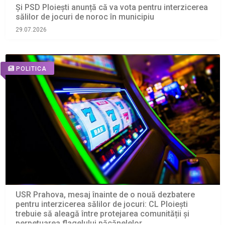
Și PSD Ploiești anunță că va vota pentru interzicerea
sălilor de jocuri de noroc în municipiu
29.07.2026
POLITICA
USR Prahova, mesaj înainte de o nouă dezbatere
pentru interzicerea sălilor de jocuri: CL Ploiești
trebuie să aleagă între protejarea comunității și
perpetuarea flagelului păcănelelor