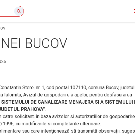
COV
NEI BUCOV
026
. Constantin Stere, nr. 1, cod postal 107110, comuna Bucov, judetul
au Ialomita, Avizul de gospodarire a apelor, pentru desfasurarea
 SISTEMULUI DE CANALIZARE MENAJERA SI A SISTEMULUI 
 JUDETUL PRAHOVA"
.
catre solicitant, in baza avizelor si autorizatiilor de gospodarire
/1996, cu modificarile si completarile ulterioare.
limentare sau care intenţionează să transmită observaţii, sugest