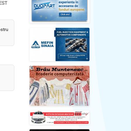
VEST
ostru