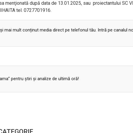
resa menţionată după data de 13.01.2025, sau proiectantului SC 
MIHAITA tel. 0727701916.
 și mai mult conținut media direct pe telefonul tău. Intră pe canalul n
a” pentru ştiri şi analize de ultimă oră!
 CATEGORIE