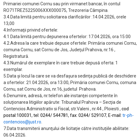
Primariei comunei Cornu sau prin virmanet bancar, în contul
RO71TREZ5225006XXX000075, Trezoreria Câmpina.
3.4.Data limită pentru solicitarea clarificărilor :14.04.2026, orele
13,00
4.Informaţii privind ofertele:
4.1.Data limită pentru depunerea ofertelor: 17.04.2026, ora 15:00
4.2.Adresa la care trebuie depuse ofertele: Primăria comunei Cornu,
comuna Cornu, sat Cornu de Jos, Judeţul Prahova, nr.16 ,
Registratură.
4.3.Numărul de exemplare în care trebuie depusă oferta: 1
exemplar.
5.Data şi locul la care se va desfaşura sedinţa publică de deschidere
a ofertelor: 21.04.2026, ora 13.00, Primăria comunei Cornu, comuna
Cornu, sat Cornu de Jos, nr.16, judetul
Prahova.
6.Denumire, adresă, nr.telefon ale instanţei competente în
soluţionarea litigiilor apărute:
Tribunalul Prahova – Secţia de
Contencios Administrativ si Fiscal, str.Valeni , nr.44 , Ploiesti ,
cod
postal:100031, tel: 0244/ 544781, fax:
0244/ 529107
,
E-mail:
tr-ph-
contencios@just.ro
.
7.Data transmiterii anunţului de licitaţie către instituţiile abilitate:
06.04.2026.