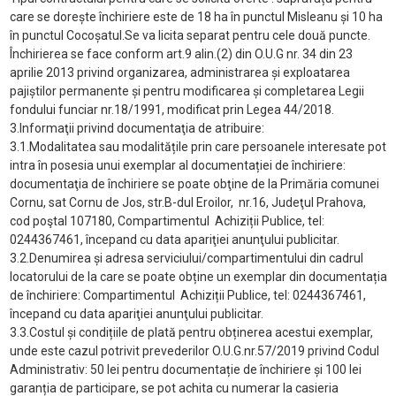
care se dorește închiriere este de 18 ha în punctul Misleanu și 10 ha
în punctul Cocoșatul.Se va licita separat pentru cele două puncte.
Închirierea se face conform art.9 alin.(2) din O.U.G nr. 34 din 23
aprilie 2013 privind organizarea, administrarea și exploatarea
pajiștilor permanente și pentru modificarea și completarea Legii
fondului funciar nr.18/1991, modificat prin Legea 44/2018.
3.Informaţii privind documentaţia de atribuire:
3.1.Modalitatea sau modalitățile prin care persoanele interesate pot
intra în posesia unui exemplar al documentației de închiriere:
documentaţia de închiriere se poate obţine de la Primăria comunei
Cornu, sat Cornu de Jos, str.B-dul Eroilor,
nr.16, Judeţul Prahova,
cod poştal 107180, Compartimentul
Achiziții Publice, tel:
0244367461, începand cu data apariţiei anunţului publicitar.
3.2.Denumirea și adresa serviciului/compartimentului din cadrul
locatorului de la care se poate obține un exemplar din documentația
de închiriere: Compartimentul
Achiziții Publice, tel: 0244367461,
începand cu data apariţiei anunţului publicitar.
3.3.Costul și condițiile de plată pentru obținerea acestui exemplar,
unde este cazul potrivit prevederilor O.U.G.nr.57/2019 privind Codul
Administrativ: 50 lei pentru documentație de închiriere și 100 lei
garanția de participare, se pot achita cu numerar la casieria