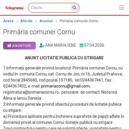
Acasa
Articole
Anunturi
Primăria comunei Cornu
Primăria comunei Cornu
ANA MARIA IENE
07.04.2026
ANUNTURI
ANUNT LICITATIE
PUBLICA CU STRIGARE
1.Informaţii generale privind locatorul: Primăria comunei Cornu, cu
sediul în
comuna Cornu, sat
Cornu de Jos, nr.16, Judeţul Prahova,
cod fiscal:2845680, cod poştal 107180,
tel:0244367461, fax:
0244367402, e-mail:
primariacornu@gmail.com
,
registratura@primariacornu.ro,
persoane
de contact: Nistorică
Alina și Iancu Daniela.
2.Informaţii generale privind obiectul procedurii de licitatie publica
cu stigare:
a) Procedura aplicată pentru închiriere suprafețe de pajiști aflate în
domeniul privat al
comunei Cornu: licitaţie publică cu strigare.
Tipul contractului pentru care se solicită oferte : suprafața pentru