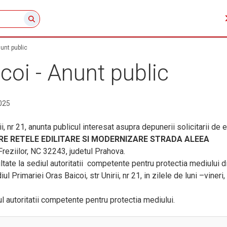
unt public
coi - Anunt public
025
ii, nr 21, anunta publicul interesat asupra depunerii solicitarii de 
RE RETELE EDILITARE SI MODERNIZARE STRADA ALEEA
Freziilor, NC 32243, judetul Prahova.
ultate la sediul autoritatii competente pentru protectia mediului d
ul Primariei Oras Baicoi, str Unirii, nr 21, in zilele de luni –vineri, 
ul autoritatii competente pentru protectia mediului.