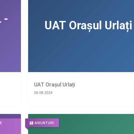
UAT Orașul Urlați
06.08.2026
DE
ANUNTURI