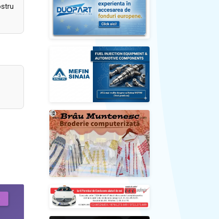
ostru
)