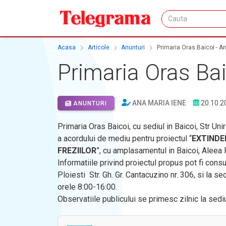
Acasa
Articole
Anunturi
Primaria Oras Baicoi - An
Primaria Oras Bai
ANA MARIA IENE
20.10.2
ANUNTURI
Primaria Oras Baicoi, cu sediul in Baicoi, Str Unir
a acordului de mediu pentru proiectul “
EXTINDE
FREZIILOR
”, cu amplasamentul in Baicoi, Aleea 
Informatiile privind proiectul propus pot fi cons
Ploiesti Str. Gh. Gr. Cantacuzino nr. 306, si la sedi
orele 8:00-16:00.
Observatiile publicului se primesc zilnic la sedi