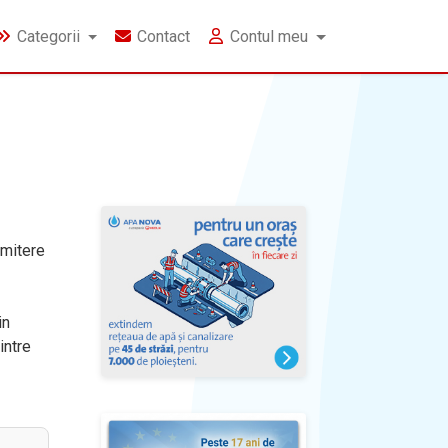
Categorii
Contact
Contul meu
emitere
in
intre