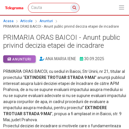
Acasa
Articole
Anunturi
PRIMARIA ORAS BAICOI - Anunt public privind decizia etapei de incadrare
PRIMARIA ORAS BAICOI - Anunt public
privind decizia etapei de incadrare
ANA MARIA IENE
30.09.2025
ANUNTURI
PRIMARIA ORAS BAICOI, cu sediul in Baicoi, Str Unirii, nr 21, titular al
proiectului “
EXTINDERE TROTUAR STRADA 9 MAI
” anunţă publicul
interesat asupra luării deciziei etapei de încadrare de către APM
Prahova, de a nu se supune evaluarii impactului asupra mediului si
nu se supune evaluarii adecvate si nu se supune evaluarii impactului
asupra corpurilor de apa, in cadrul procedurii de evaluare a
impactului asupra mediului, pentru proiectul“
EXTINDERE
TROTUAR STRADA 9 MAI
”, propus a fi amplasat in in Baicoi, str. 9
Mai, judet Prahova.
Proiectul deciziei de incadrare si motivele care o fundamenteaza