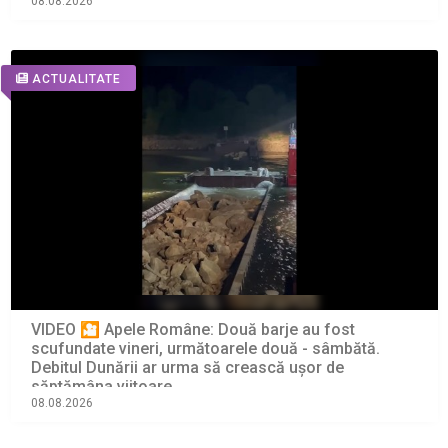
08.08.2026
ACTUALITATE
VIDEO 🎦 Apele Române: Două barje au fost
scufundate vineri, următoarele două - sâmbătă.
Debitul Dunării ar urma să crească ușor de
săptămâna viitoare
08.08.2026