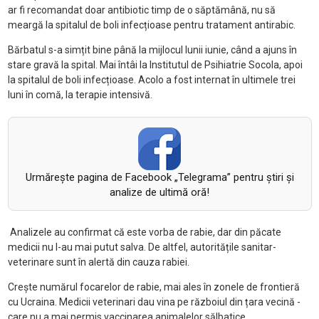
ar fi recomandat doar antibiotic timp de o săptămână, nu să
meargă la spitalul de boli infecțioase pentru tratament antirabic.
Bărbatul s-a simțit bine până la mijlocul lunii iunie, când a ajuns în
stare gravă la spital. Mai întâi la Institutul de Psihiatrie Socola, apoi
la spitalul de boli infecțioase. Acolo a fost internat în ultimele trei
luni în comă, la terapie intensivă.
Urmăreşte pagina de Facebook „Telegrama” pentru ştiri şi
analize de ultimă oră!
Analizele au confirmat că este vorba de rabie, dar din păcate
medicii nu l-au mai putut salva. De altfel, autoritățile sanitar-
veterinare sunt în alertă din cauza rabiei.
Crește numărul focarelor de rabie, mai ales în zonele de frontieră
cu Ucraina. Medicii veterinari dau vina pe războiul din țara vecină -
care nu a mai permis vaccinarea animalelor sălbatice.