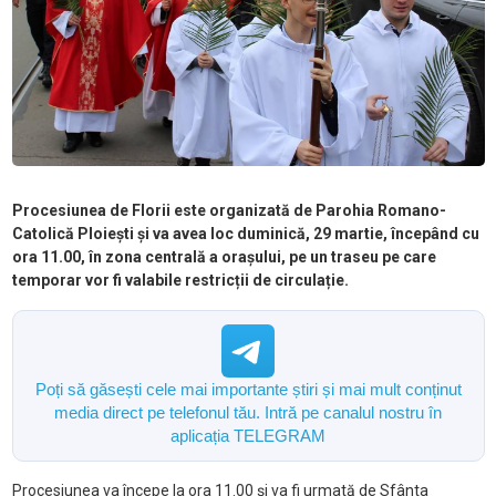
Procesiunea de Florii este organizată de Parohia Romano-
Catolică Ploiești și va avea loc duminică, 29 martie, începând cu
ora 11.00, în zona centrală a orașului, pe un traseu pe care
temporar vor fi valabile restricții de circulație.
Poți să găsești cele mai importante știri și mai mult conținut
media direct pe telefonul tău. Intră pe canalul nostru în
aplicația TELEGRAM
Procesiunea va începe la ora 11.00 și va fi urmată de Sfânta