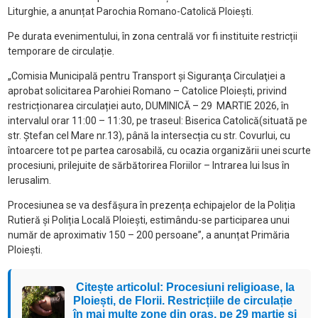
Liturghie, a anunțat Parochia Romano-Catolică Ploiești.
Pe durata evenimentului, în zona centrală vor fi instituite restricții
temporare de circulație.
„Comisia Municipală pentru Transport şi Siguranţa Circulaţiei a
aprobat solicitarea Parohiei Romano – Catolice Ploiești, privind
restricționarea circulației auto, DUMINICĂ – 29 MARTIE 2026, în
intervalul orar 11:00 – 11:30, pe traseul: Biserica Catolică(situată pe
str. Ștefan cel Mare nr.13), până la intersecția cu str. Covurlui, cu
întoarcere tot pe partea carosabilă, cu ocazia organizării unei scurte
procesiuni, prilejuite de sărbătorirea Floriilor – Intrarea lui Isus în
Ierusalim.
Procesiunea se va desfășura în prezența echipajelor de la Poliția
Rutieră și Poliția Locală Ploiești, estimându-se participarea unui
număr de aproximativ 150 – 200 persoane”, a anunțat Primăria
Ploiești.
Citește articolul: Procesiuni religioase, la
Ploiești, de Florii. Restricțiile de circulație
în mai multe zone din oraș, pe 29 martie și