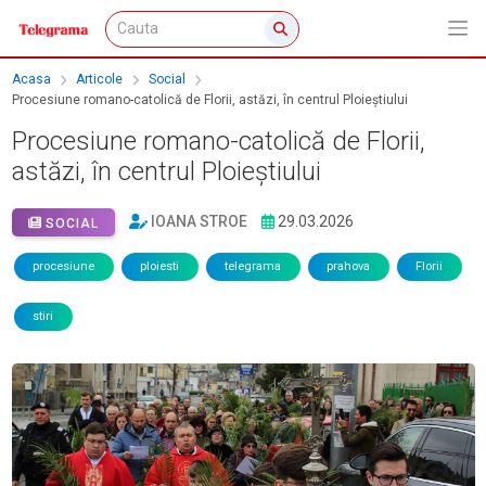
Acasa
Articole
Social
Procesiune romano-catolică de Florii, astăzi, în centrul Ploieștiului
Procesiune romano-catolică de Florii,
astăzi, în centrul Ploieștiului
IOANA STROE
29.03.2026
SOCIAL
procesiune
ploiesti
telegrama
prahova
Florii
stiri