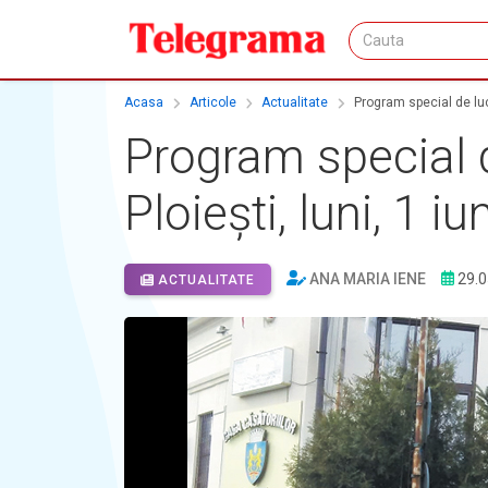
Acasa
Articole
Actualitate
Program special de lucru
Program special de
Ploiești, luni, 1 i
ANA MARIA IENE
29.0
ACTUALITATE