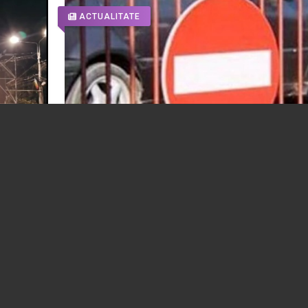
ACTUALITATE
va fi
Restricții de circulație joi seară, în Ploiești
te și
din cauza meciului Beitar Ierusalim - FK
Austria Viena
06.08.2026