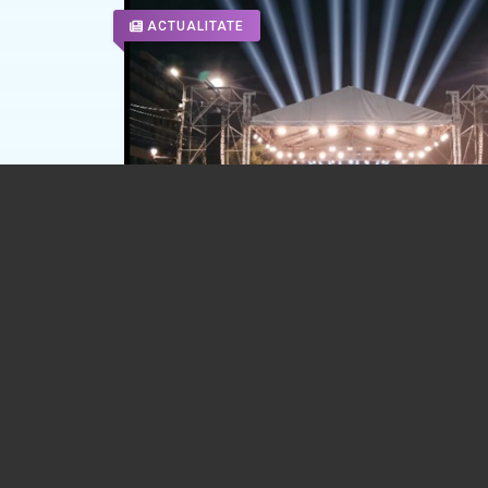
ACTUALITATE
UPDATE. ZILELE REPUBLICII. Circulația 
restricționată în centru, pentru concer
spectacolul cu drone
06.08.2026