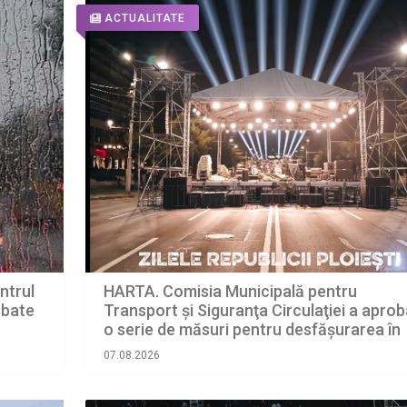
ACTUALITATE
HARTA. Comisia Municipală pentru
entrul
Transport şi Siguranţa Circulaţiei a aprob
a bate
o serie de măsuri pentru desfășurarea în
condiții optime a ZILELOR REPUBLICII, în
07.08.2026
perioada 7 – 9 august 2026