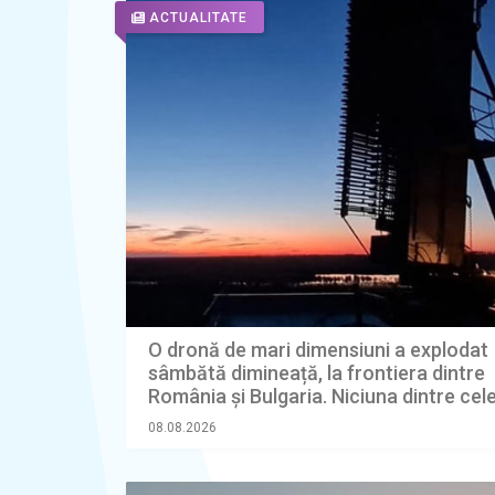
ACTUALITATE
O dronă de mari dimensiuni a explodat
sâmbătă dimineață, la frontiera dintre
România și Bulgaria. Niciuna dintre cel
țări nu a detectat aparatul
08.08.2026