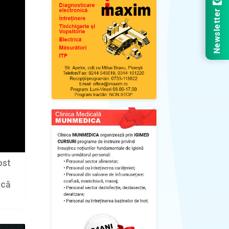
Newsletter
ost
scă