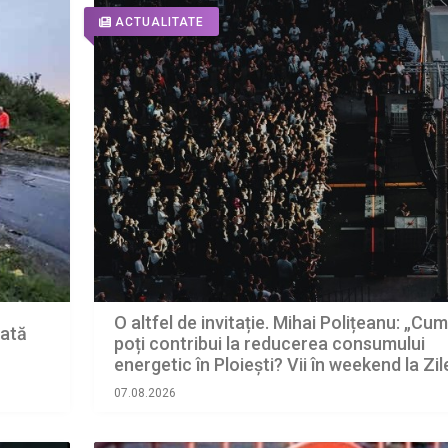
ACTUALITATE
O altfel de invitație. Mihai Polițeanu: „Cum
oată
poți contribui la reducerea consumului
energetic în Ploiești? Vii în weekend la Zil
Republicii
07.08.2026