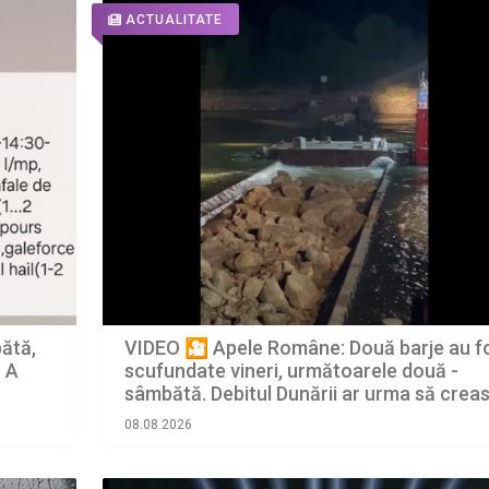
ACTUALITATE
VIDEO 🎦 Apele Române: Două barje au f
bătă,
scufundate vineri, următoarele două -
. A
sâmbătă. Debitul Dunării ar urma să crea
ușor de săptămâna viitoare
08.08.2026