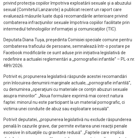
privind protecția copiilor împotriva exploatării sexuale și a abuzului
sexual (Comitetul Lanzarote) a publicat recent un raport care
evaluează măsurile luate după recomandările anterioare privind
combaterea infracţiunilor sexuale împotriva copiilor facilitate prin
intermediul tehnologiilor informaţiei şi comunicaţiilor (TIC).
Deputata Diana Tuşa, preşedinta Comisiei speciale comune pentru
combaterea traficului de persoane, semnalează într-o postare pe
Facebook modificările ce sunt aduse prin inițiativa legislativă de
redefinire a actualei reglementări a „pornografiei infantile” – PL-x nr.
489/2026.
Potrivit ei, propunerea legislativă răspunde acestei recomandări
prin înlocuirea denumirii marginale actuale, „pornografie infantilă”,
cu denumirea „operaţiuni cu materiale ce conţin abuzuri sexuale
asupra minorilor”. „Noua formulare exprimă mai corect natura
faptei: minorul nu este participant la un material pornografic, ci
victima unei conduite de abuz sau exploatare sexuală”.
Potrivit deputatei, „propunerea legislativă nu exclude răspunderea
penală în cazurile grave, dar permite evitarea unei reacţii penale
excesive în situaţiile cu gravitate redusă”. „Faptele care implică