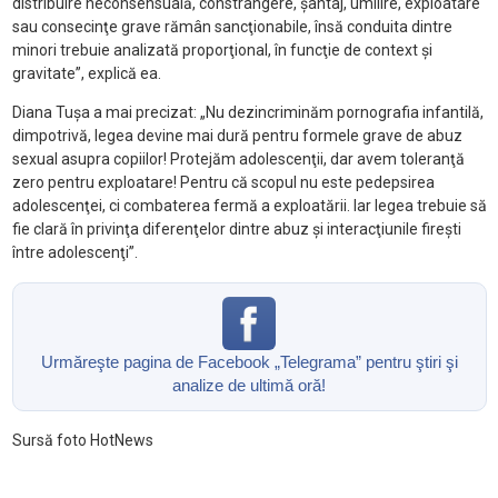
distribuire neconsensuală, constrângere, şantaj, umilire, exploatare
sau consecinţe grave rămân sancţionabile, însă conduita dintre
minori trebuie analizată proporţional, în funcţie de context şi
gravitate”, explică ea.
Diana Tuşa a mai precizat: „Nu dezincriminăm pornografia infantilă,
dimpotrivă, legea devine mai dură pentru formele grave de abuz
sexual asupra copiilor! Protejăm adolescenţii, dar avem toleranţă
zero pentru exploatare! Pentru că scopul nu este pedepsirea
adolescenţei, ci combaterea fermă a exploatării. Iar legea trebuie să
fie clară în privinţa diferenţelor dintre abuz şi interacţiunile fireşti
între adolescenţi”.
Urmăreşte pagina de Facebook „Telegrama” pentru ştiri şi
analize de ultimă oră!
Sursă foto HotNews