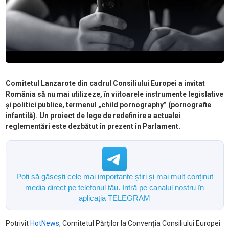
Comitetul Lanzarote din cadrul Consiliului Europei a invitat
România să nu mai utilizeze, în viitoarele instrumente legislative
şi politici publice, termenul „child pornography” (pornografie
infantilă). Un proiect de lege de redefinire a actualei
reglementări este dezbătut în prezent în Parlament.
Poți să găsești cele mai importante știri și mai mult conținut
media direct pe telefonul tău. Intră pe canalul nostru în
aplicația TELEGRAM
Potrivit
HotNews
, Comitetul Părților la Convenția Consiliului Europei