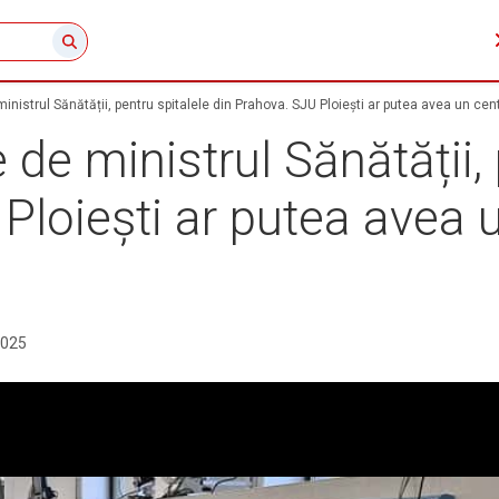
inistrul Sănătății, pentru spitalele din Prahova. SJU Ploiești ar putea avea un cen
de ministrul Sănătății, 
Ploiești ar putea avea 
2025