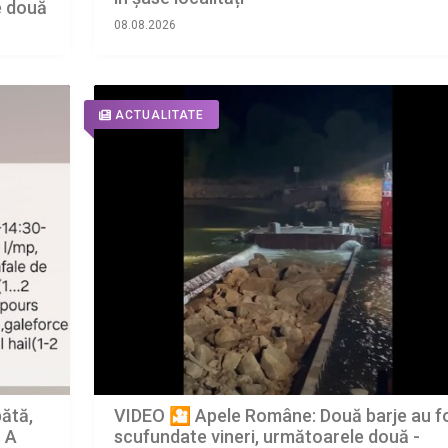
e două
08.08.2026
ACTUALITATE
VIDEO 🎦 Apele Române: Două barje au f
bătă,
scufundate vineri, următoarele două -
. A