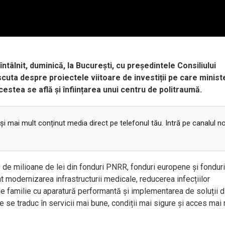
ntâlnit, duminică, la București, cu președintele Consiliului
cuta despre proiectele viitoare de investiții pe care ministe
acestea se află și înființarea unui centru de politraumă.
 și mai mult conținut media direct pe telefonul tău. Intră pe canalul n
00 de milioane de lei din fonduri PNRR, fonduri europene
și fonduri
at modernizarea infrastructurii medicale, reducerea infecțiilor
 familie cu aparatură performantă și implementarea de soluții di
le se traduc
în servicii mai bune, condi
ții mai sigure și acces mai 