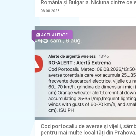
România și Bulgaria. Niciuna dintre cel
țări nu a detectat aparatul
08.08.2026
ACTUALITATE
Cod portocaliu de averse și vijelii, sâm
pentru mai multe localități din Prahova