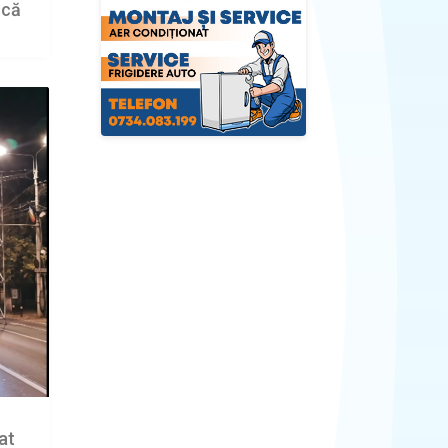
scă
at