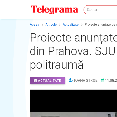
Acasa
Articole
Actualitate
Proiecte anunțate de m
Proiecte anunțate 
din Prahova. SJU 
politraumă
IOANA STROE
11.08.
ACTUALITATE