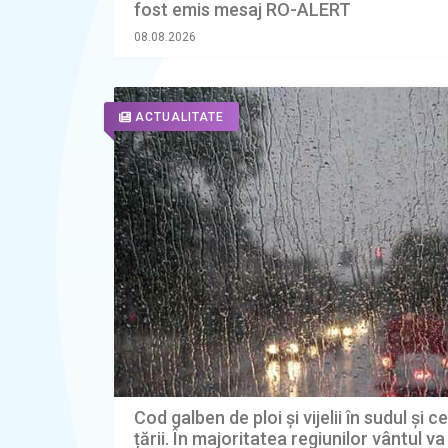
fost emis mesaj RO-ALERT
08.08.2026
ACTUALITATE
Cod galben de ploi și vijelii în sudul și c
țării. În majoritatea regiunilor vântul v