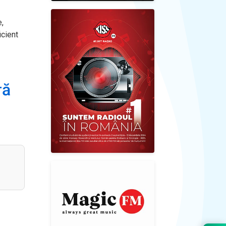
e,
icient
ră