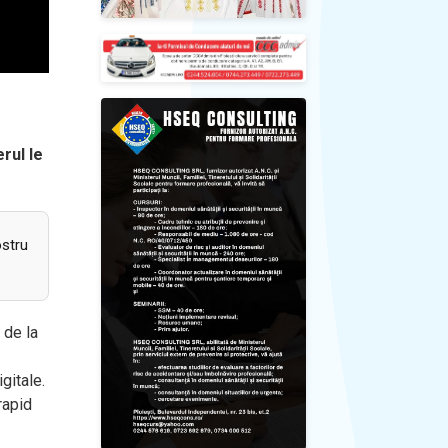
rul le
ostru
 de la
gitale.
rapid