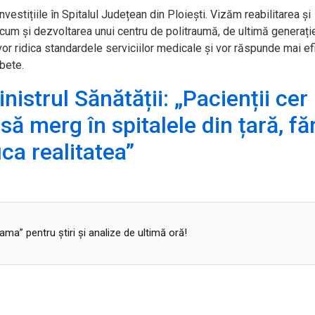
nvestițiile
în Spitalul Jude
țean din Ploiești. Vizăm reabilitarea și
ecum și dezvoltarea unui centru de politraumă, de ultimă generați
vor ridica standardele serviciilor medicale și vor răspunde mai ef
bete.
istrul Sănătății: „Pacienții cer
ă merg în spitalele din țară, fă
ica realitatea”
a” pentru ştiri şi analize de ultimă oră!