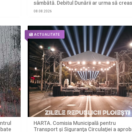
sâmbătă. Debitul Dunării ar urma să crea
ușor de săptămâna viitoare
08.08.2026
ACTUALITATE
HARTA. Comisia Municipală pentru
entrul
Transport şi Siguranţa Circulaţiei a aprob
a bate