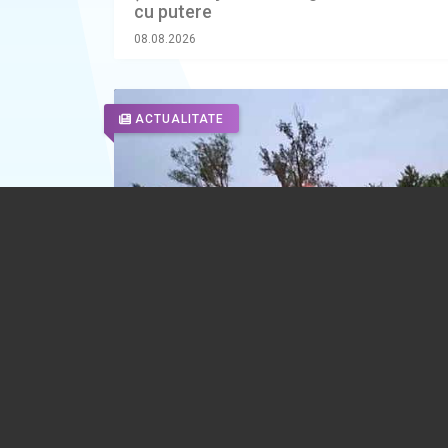
cu putere
08.08.2026
ACTUALITATE
Caniculă și furtuni, vineri, în aproape t