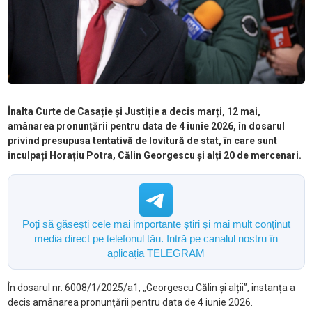
Înalta Curte de Casație și Justiție a decis marți, 12 mai,
amânarea pronunțării pentru data de 4 iunie 2026, în dosarul
privind presupusa tentativă de lovitură de stat, în care sunt
inculpați Horațiu Potra, Călin Georgescu și alți 20 de mercenari.
Poți să găsești cele mai importante știri și mai mult conținut
media direct pe telefonul tău. Intră pe canalul nostru în
aplicația TELEGRAM
În dosarul nr. 6008/1/2025/a1, „Georgescu Călin și alții”, instanța a
decis amânarea pronunțării pentru data de 4 iunie 2026.