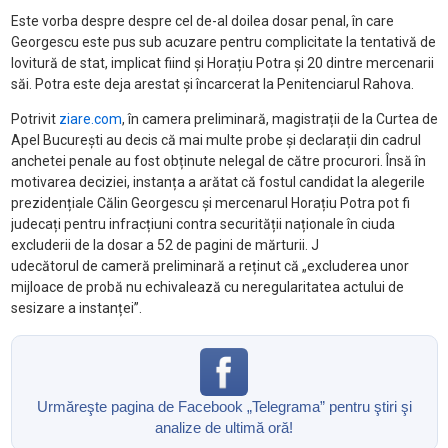
Este vorba despre despre cel de-al doilea dosar penal, în care
Georgescu este pus sub acuzare pentru complicitate la tentativă de
lovitură de stat, implicat fiind și Horațiu Potra și 20 dintre mercenarii
săi. Potra este deja arestat și încarcerat la Penitenciarul Rahova.
Potrivit
ziare.com
, în camera preliminară, magistrații de la Curtea de
Apel București au decis că mai multe probe și declarații din cadrul
anchetei penale au fost obținute nelegal de către procurori. Însă în
motivarea deciziei, instanța a arătat că fostul candidat la alegerile
prezidențiale Călin Georgescu și mercenarul Horațiu Potra pot fi
judecați pentru infracțiuni contra securității naționale în ciuda
excluderii de la dosar a 52 de pagini de mărturii. J
udecătorul de cameră preliminară a reținut că „excluderea unor
mijloace de probă nu echivalează cu neregularitatea actului de
sesizare a instanței”.
Urmăreşte pagina de Facebook „Telegrama” pentru ştiri şi
analize de ultimă oră!