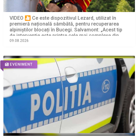
VIDEO 🎦 Ce este dispozitivul Lezard, utilizat în
premieră națională sâmbătă, pentru recuperarea
alpiniștilor blocați în Bucegi. Salvamont: „Acest tip
de intervenție este printre cele mai complexe din
salvarea montană”
09.08.2026
EVENIMENT