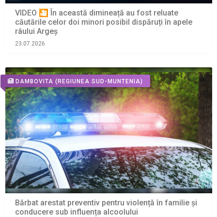
VIDEO 🎦 În această dimineață au fost reluate
căutările celor doi minori posibil dispăruți în apele
râului Argeș
23.07.2026
DAMBOVITA
(REGIUNEA SUD-MUNTENIA)
Bărbat arestat preventiv pentru violență în familie și
conducere sub influența alcoolului