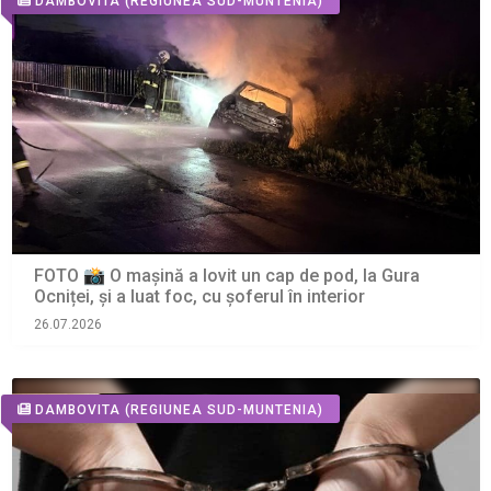
DAMBOVITA
(REGIUNEA SUD-MUNTENIA)
FOTO 📸 O mașină a lovit un cap de pod, la Gura
Ocniței, și a luat foc, cu șoferul în interior
26.07.2026
DAMBOVITA
(REGIUNEA SUD-MUNTENIA)