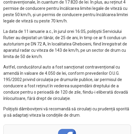
contravenționale, în cuantum de 17.820 de lei. În plus, au reținut 4
permise de conducere pentru încălcarea limitei legale de viteză cu
peste 50 km/h, și un permis de conducere pentru încălcarea limitei
legale de viteză cu peste 70 km/h.
La data de 11 ianuarie a.c., în jurul orei 16:05, polițiștii Serviciului
Rutier au depistat un tânăr, de 25 de ani, în timp ce ar fi condus un
autoturism pe DN 72 A, în localitatea Gheboieni, fiind înregistrat de
aparatul radar cu viteza de 143 de km/h, pe un sector de drum cu
limita de 50 de km/h.
Astfel, conducătorul auto a fost sancționat contravențional cu
amendă în valoare de 4.050 de lei, conform prevederilor O.U.G.
195/2002 privind circulația pe drumurile publice, iar permisul de
conducere a fost reținut în vederea suspendării dreptului de a
conduce pentru o perioadă de 120 de zile, fiindu-i eliberată dovadă
înlocuitoare, fără drept de circulație.
Polițiștii dâmbovițeni vă recomandă să circulați cu prudență sporită
și să adaptați viteza la condițiile de drum.