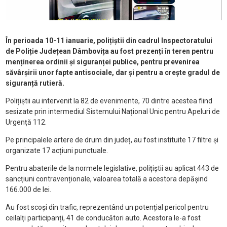
În perioada 10-11 ianuarie, polițiștii din cadrul Inspectoratului
de Poliție Județean Dâmbovița au fost prezenți în teren pentru
menținerea ordinii și siguranței publice, pentru prevenirea
săvârșirii unor fapte antisociale, dar și pentru a crește gradul de
siguranță rutieră.
Polițiștii au intervenit la 82 de evenimente, 70 dintre acestea fiind
sesizate prin intermediul Sistemului Național Unic pentru Apeluri de
Urgență 112.
Pe principalele artere de drum din județ, au fost instituite 17 filtre și
organizate 17 acțiuni punctuale.
Pentru abaterile de la normele legislative, polițiștii au aplicat 443 de
sancțiuni contravenționale, valoarea totală a acestora depășind
166.000 de lei.
Au fost scoși din trafic, reprezentând un potențial pericol pentru
ceilalți participanți, 41 de conducători auto. Acestora le-a fost