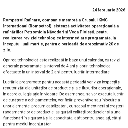
24 februarie 2026
Rompetrol Rafinare, companie membră a Grupului KMG
International (Rompetrol), sistează activitatea operațională a
rafinăriilor Petromidia Năvodari și Vega Ploiești, pentru
realizarea reviziei tehnologice intermediare programate, la
începutul lunii martie, pentru o perioadă de aproximativ 20 de
zile.
Oprirea tehnologică este realizată în baza unui calendar, cu revizii
generale programate la interval de 4 ani și opriri tehnologice
efectuate la un interval de 2 ani, pentru lucrări intermediare.
Lucrările programate pentru această perioadă vor viza inspecții și
reautorizări ale unităților de producție și ale fluxurilor operaționale,
în acord cu legislația în vigoare. De asemenea, se vor executa lucrări
de curățare a echipamentelor, verificări preventive sau înlocuire a
unor elemente, precum catalizatorii, cu scopul menținerii și creșterii
randamentelor de producție, asigurării calității produselor și a unei
funcționări în siguranță și la capacitate, atât pentru angajați, cât și
pentru mediul înconjurător.