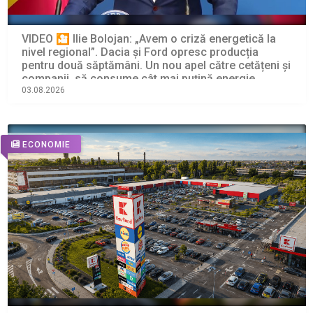
VIDEO 🎦 Ilie Bolojan: „Avem o criză energetică la
nivel regional”. Dacia și Ford opresc producția
pentru două săptămâni. Un nou apel către cetățeni și
companii, să consume cât mai puțină energie
electrică
03.08.2026
ECONOMIE