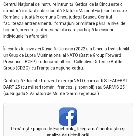
Centrul Național de Instruire Întrunită 'Getica' de la Cincu este o
structură militară subordonată Statului Major al Forțelor Terestre
Române, situată în comuna Cincu, județul Brașov. Centrul
facilitează antrenamentul formațiunilor militare până la nivel de
brigadă, precum și al personalului care participă la misiuni
individuale în afara țării.
În contextul invaziei Rusiei în Ucraina (2022), la Cincu a fost stabilit
un Grup de Luptă Multinațional al NATO (Battle Group Forward
Presence - BGFP), redenumit ulterior Collective Defence Battle
Group (CDBG), cu Franța ca națiune-cadru.
Centrul găzduiește frecvent exerciții NATO, cum ar fi STEADFAST
DART 25 (cu militari români, francezi și spanioli) sau SARMIS 25.1
(cu Brigada 2 Vânători de Munte 'Sarmizegetusa').
Urmăreşte pagina de Facebook „Telegrama” pentru ştiri şi
analize de ultimă oră!