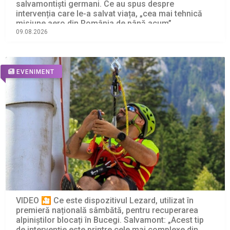
salvamontiști germani. Ce au spus despre
intervenția care le-a salvat viața, „cea mai tehnică
misiune aero din România de până acum”
09.08.2026
EVENIMENT
VIDEO 🎦 Ce este dispozitivul Lezard, utilizat în
premieră națională sâmbătă, pentru recuperarea
alpiniștilor blocați în Bucegi. Salvamont: „Acest tip
de intervenție este printre cele mai complexe din