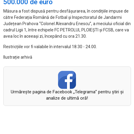
500.000 de euro
Măsura a fost dispusă pentru desfășurarea,
în condi
țiile impuse de
către Federația Rom
ân
ă de Fotbal și Inspectoratul de Jandarmi
Județean Prahova “Colonel Alexandru Enescu”, a meciului oficial din
cadrul Ligii 1,
între echipele FC PETROLUL PLOIE
ȘTI și FCSB, care va
avea loc
în aceea
și zi,
începând cu ora 21.30.
Restricțiile vor fi valabile în intervalul 18.30 -
24.00.
Ilustrație arhivă
Urmăreşte pagina de Facebook „Telegrama” pentru ştiri şi
analize de ultimă oră!