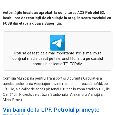
Autoritățile locale au aprobat, la solicitarea ACS Petrolul 52,
instituirea de restricții de circulație în oraș, în seara meciului cu
FCSB din etapa a doua a Superligii.
Poți să găsești cele mai importante știri și mai mult
conținut media direct pe telefonul tău. Intră pe canalul
nostru în aplicația TELEGRAM
Comisia Municipal
ă pentru Transport și Siguranța Circulației a
aprobat solicitarea Asociației privind restricționarea, s
âmb
ătă, pe
19 iulie, a
a căilor de acces pietonal și rutier,
în zona stadionului „Ilie
Oan
ă” din Ploiești, pe străzile Stadionului, Alexandru Vlahuță și
Mihai Bravu.
Vin banii de la LPF. Petrolul primește