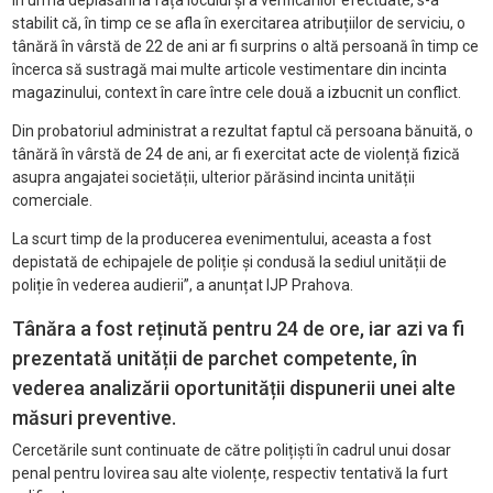
În urma deplasării la fața locului și a verificărilor efectuate, s-a
stabilit că, în timp ce se afla în exercitarea atribuțiilor de serviciu, o
tânără în vârstă de 22 de ani ar fi surprins o altă persoană în timp ce
încerca să sustragă mai multe articole vestimentare din incinta
magazinului, context în care între cele două a izbucnit un conflict.
Din probatoriul administrat a rezultat faptul că persoana bănuită, o
tânără în vârstă de 24 de ani, ar fi exercitat acte de violență fizică
asupra angajatei societății, ulterior părăsind incinta unității
comerciale.
La scurt timp de la producerea evenimentului, aceasta a fost
depistată de echipajele de poliție și condusă la sediul unității de
poliție în vederea audierii”, a anunțat IJP Prahova.
Tânăra a fost reținută pentru 24 de ore, iar azi va fi
prezentată unității de parchet competente, în
vederea analizării oportunității dispunerii unei alte
măsuri preventive.
Cercetările sunt continuate de către polițiști în cadrul unui dosar
penal pentru lovirea sau alte violențe, respectiv tentativă la furt