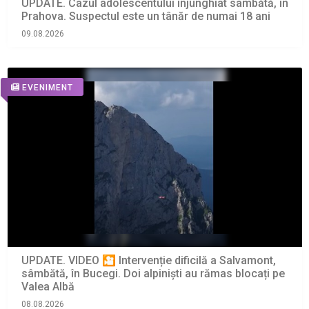
UPDATE. Cazul adolescentului înjunghiat sâmbătă, în
Prahova. Suspectul este un tânăr de numai 18 ani
09.08.2026
EVENIMENT
UPDATE. VIDEO 🎦 Intervenție dificilă a Salvamont,
sâmbătă, în Bucegi. Doi alpiniști au rămas blocați pe
Valea Albă
08.08.2026