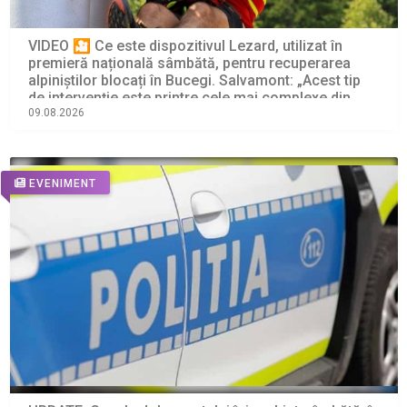
VIDEO 🎦 Ce este dispozitivul Lezard, utilizat în
premieră națională sâmbătă, pentru recuperarea
alpiniștilor blocați în Bucegi. Salvamont: „Acest tip
de intervenție este printre cele mai complexe din
salvarea montană”
09.08.2026
EVENIMENT