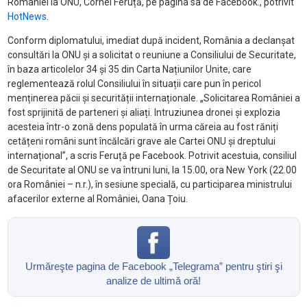
României la ONU, Cornel Feruță, pe pagina sa de Facebook., potrivit
HotNews
.
Conform diplomatului, imediat după incident, România a declanșat
consultări la ONU și a solicitat o reuniune a Consiliului de Securitate,
în baza articolelor 34 și 35 din Carta Națiunilor Unite, care
reglementează rolul Consiliului în situații care pun în pericol
menținerea păcii și securității internaționale. „Solicitarea României a
fost sprijinită de parteneri și aliați. Intruziunea dronei și explozia
acesteia într-o zonă dens populată în urma căreia au fost răniți
cetățeni români sunt încălcări grave ale Cartei ONU și dreptului
internațional”, a scris Feruță pe Facebook. Potrivit acestuia, consiliul
de Securitate al ONU se va întruni luni, la 15.00, ora New York (22.00
ora României – n.r.), în sesiune specială, cu participarea ministrului
afacerilor externe al României, Oana Țoiu.
Urmăreşte pagina de Facebook „Telegrama” pentru ştiri şi
analize de ultimă oră!