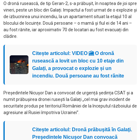
O dronă rusească, de tip Geran-2, s-a prăbușit, în noaptea de joi spre
vineri, peste un bloc din Galați. Impactul a fost urmat de o explozie și
de izbucnirea unui incendiu, la un apartament situat la etajul 10 al
blocului de locuințe. Două persoane – o mamă și fiul ei de 14 ani –
au fost rănite, iar aproximativ 70 de locatari au fost evacuați din
clădire.
Citește articolul: VIDEO 🎦 O dronă
rusească a lovit un bloc cu 10 etaje din
Galați, a provocat o explozie și un
incendiu. Două persoane au fost rănite
Președintele Nicușor Dan a convocat de urgență ședința CSAT și a
numit prăbușirea dronei rusești la Galați „cel mai grav incident de
securitate produs pe teritoriul României de la începutul războiului de
agresiune al Rusiei împotriva Ucrainei”.
Citește articolul: Dronă prăbuşită în Galaţi.
Preşedintele Nicuşor Dan convoacă