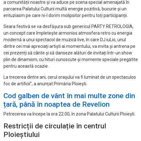
a comunității noastre și va aduce pe scena special amenajată în
parcarea Palatului Culturii multă energie pozitivă, bucurie și un
entuziasm pe care ni-l dorim molipsitor pentru toți participanții.
Seara festivă se va desfășura sub genericul PARTY RETROLOGIA,
un concept care împletește armonios atmosfera retro cu energia
modernă a unui spectacol de muzică live, în care DJ iuLio, unul
dintre cei mai apreciați artiști ai momentului, va invita și antrena pe
cei prezenți să cânte și să danseze alături de invitați într-un show
plin de dinamism, cu hituri cunoscute și momente speciale pregătite
pentru această ocazie.
La trecerea dintre ani, cerul orașului va fi luminat de un spectaculos
foc de artificii”, a anunțat Primăria Ploiești.
Cod galben de vânt în mai multe zone din
țară, până în noaptea de Revelion
Petrecerea va începe la ora 22.00, în zona Palatului Culturii Ploiești.
Restricții de circulație în centrul
Ploieștiului