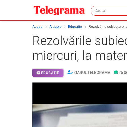
Acasa
Articole
Educatie
Rezolvările subiectelor 
Rezolvările subie
miercuri, la mat
ZIARUL TELEGRAMA
25.0
EDUCATIE