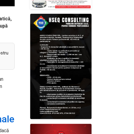
atică,
după
ostru
un
m
nale
 dacă