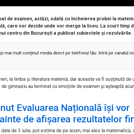
pat de examen, astăzi, odată cu încheierea probei la matem
lă, care vor decide unde vor merge la liceu. La scurt timp 
ui centru din București a publicat subiectele și rezolvările.
 și mai mult conținut media direct pe telefonul tău. Intră pe canalul n
eri, la limba și literatura maternă, dar aceasta va fi susținută de 
ți de gimnaziu au terminat cu emoțiile de examen și așteaptă acu
inut Evaluarea Națională își vor
ainte de afișarea rezultatelor fi
pe data de 3 iulie, pot estima de pe acum, mai ales la matematică,