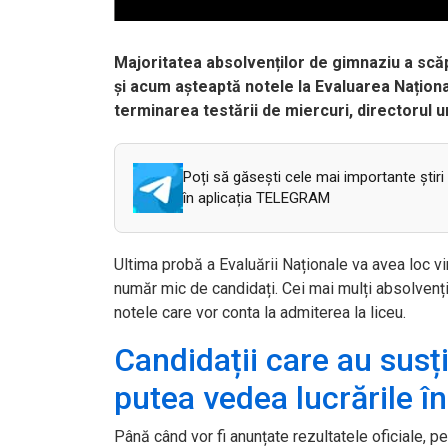
Majoritatea absolvenților de gimnaziu a scă
și acum așteaptă notele la Evaluarea Naționa
terminarea testării de miercuri, directorul un
Poți să găsești cele mai importante știri
în aplicația TELEGRAM
Ultima probă a Evaluării Naționale va avea loc vin
număr mic de candidați. Cei mai mulți absolven
notele care vor conta la admiterea la liceu.
Candidații care au susț
putea vedea lucrările în
Până când vor fi anunțate rezultatele oficiale, 