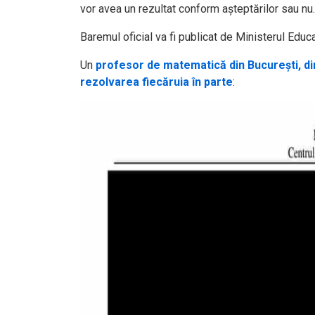
vor avea un rezultat conform așteptărilor sau nu
Baremul oficial va fi publicat de Ministerul Educa
Un
profesor de matematică din București, dir
rezolvarea fiecăruia în parte
: