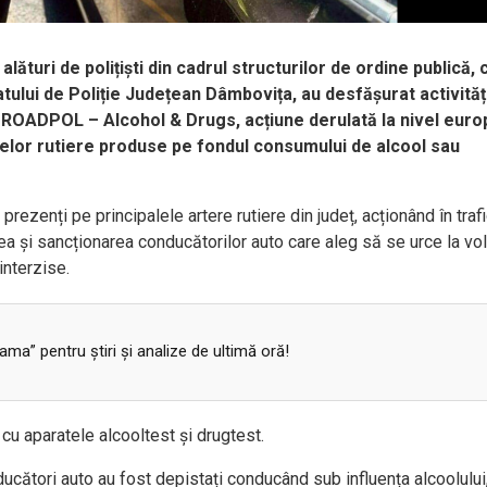
i, alături de polițiști din cadrul structurilor de ordine publică, 
oratului de Poliție Județean Dâmbovița, au desfășurat activităț
le ROADPOL – Alcohol & Drugs, acțiune derulată la nivel euro
elor rutiere produse pe fondul consumului de alcool sau
 prezenți pe principalele artere rutiere din județ, acționând în traf
area și sancționarea conducătorilor auto care aleg să se urce la vo
interzise.
a” pentru ştiri şi analize de ultimă oră!
i cu aparatele alcooltest și drugtest.
ucători auto au fost depistați conducând sub influența alcoolului,