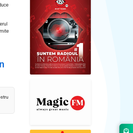
nduce
erul
cmite
Un
ostru