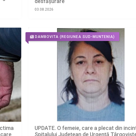
desfășurare
03.08.2026
DAMBOVITA
(REGIUNEA SUD-MUNTENIA)
ictima
UPDATE. O femeie, care a plecat din incin
ă care
Spitalului Județean de Urgență Târgoviște