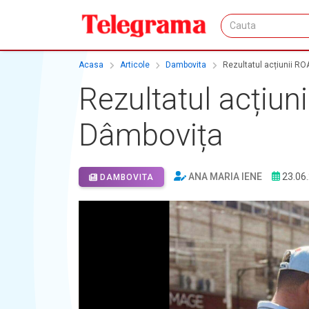
Acasa
Articole
Dambovita
Rezultatul acțiunii R
Rezultatul acțiun
Dâmbovița
ANA MARIA IENE
23.06
DAMBOVITA