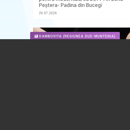
Peștera- Padina din Bucegi
26.07.2026
DAMBOVITA
(REGIUNEA SUD-MUNTENIA)
Femeie reținută de polițiști după ce a s