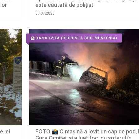
lor
este căutată de polițiști
30.07.2026
DAMBOVITA
(REGIUNEA SUD-MUNTENIA)
e lei
FOTO 📸 O mașină a lovit un cap de pod, 
Gura Ocniței, și a luat foc, cu șoferul în