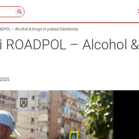
OADPOL – Alcohol & Drugs în județul Dâmbovița
ii ROADPOL – Alcohol & 
.2025