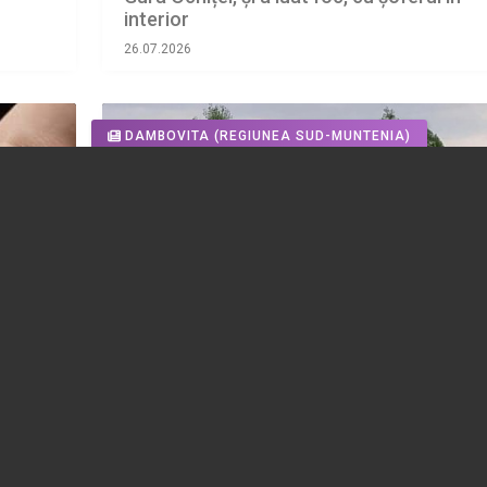
interior
26.07.2026
DAMBOVITA
(REGIUNEA SUD-MUNTENIA)
ustras
Deznodământ tragic în cazul celor doi tin