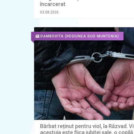
încarcerat
03.08.2026
DAMBOVITA
(REGIUNEA SUD-MUNTENIA)
Bărbat reținut pentru viol, la Răzvad. V
acestuia este fiica iubitei sale, o copil