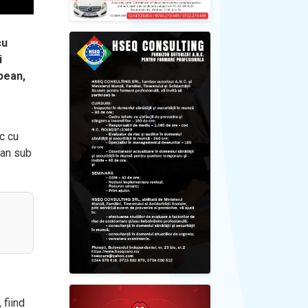
cu
i
pean,
ic cu
lan sub
 fiind