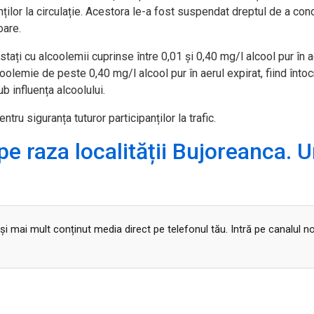
anților la circulație. Acestora le-a fost suspendat dreptul de a co
oare.
tați cu alcoolemii cuprinse între 0,01 și 0,40 mg/l alcool pur în a
coolemie de peste 0,40 mg/l alcool pur în aerul expirat, fiind înto
 influența alcoolului.
tru siguranța tuturor participanților la trafic.
pe raza localității Bujoreanca. 
 și mai mult conținut media direct pe telefonul tău. Intră pe canalul n