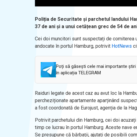
Poliția de Securitate și parchetul landului 
37 de ani și a unui cetățean grec de 54 de ani
Cei doi muncitori sunt suspectați de comiterea 
andocate în portul Hamburg, potrivit
HotNews
c
Poți să găsești cele mai importante știri
în aplicația TELEGRAM
Raiduri legate de acest caz au avut loc la Hambur
percheziționate apartamente aparținând suspecțil
a fost coordonată de Eurojust, agenția de la Hag
Potrivit parchetului din Hamburg, cei doi acuzați
timp ce lucrau în portul Hamburg. Aceste nave er
Se presupune că bărbații, ajutați de posibili com