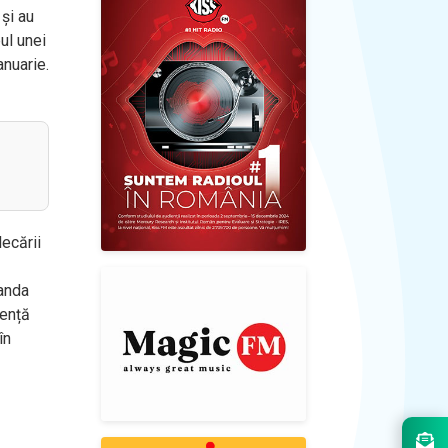
și au
ul unei
anuarie.
lecării
manda
tență
în