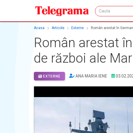
Acasa
Articole
Externe
Român arestat în Germani
Român arestat în
de război ale Ma
ANA MARIA IENE
03.02.20
EXTERNE