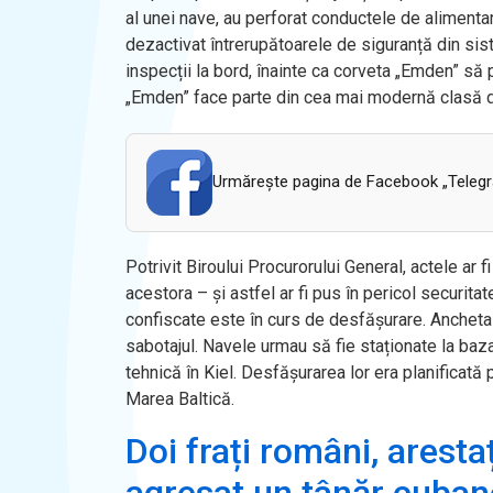
al unei nave, au perforat conductele de alimenta
dezactivat întrerupătoarele de siguranță din sist
inspecții la bord, înainte ca corveta „Emden” să pl
„Emden” face parte din cea mai modernă clasă 
Urmăreşte pagina de Facebook „Telegram
Potrivit Biroului Procurorului General, actele ar f
acestora – și astfel ar fi pus în pericol securita
confiscate este în curs de desfășurare. Ancheta
sabotajul. Navele urmau să fie staționate la b
tehnică în Kiel. Desfășurarea lor era planificat
Marea Baltică.
Doi frați români, aresta
agresat un tânăr cuban