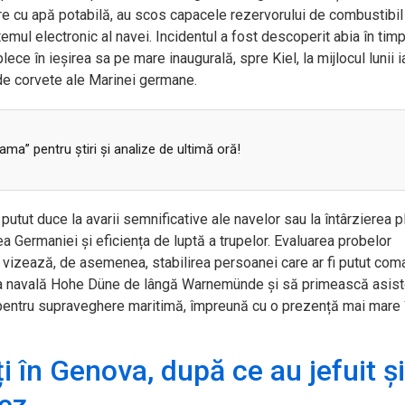
re cu apă potabilă, au scos capacele rezervorului de combustibil 
emul electronic al navei. Incidentul a fost descoperit abia în timp
ece în ieșirea sa pe mare inaugurală, spre Kiel, la mijlocul lunii i
de corvete ale Marinei germane.
a” pentru ştiri şi analize de ultimă oră!
i putut duce la avarii semnificative ale navelor sau la întârzierea p
tea Germaniei și eficiența de luptă a trupelor. Evaluarea probelor
 vizează, de asemenea, stabilirea persoanei care ar fi putut co
aza navală Hohe Düne de lângă Warnemünde și să primească asis
ă pentru supraveghere maritimă, împreună cu o prezență mai mare 
ți în Genova, după ce au jefuit și
ez