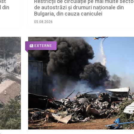
ost
Restricții de circulație pe mai multe sect
 din
de autostrăzi și drumuri naționale din
Bulgaria, din cauza caniculei
05.08.2026
EXTERNE