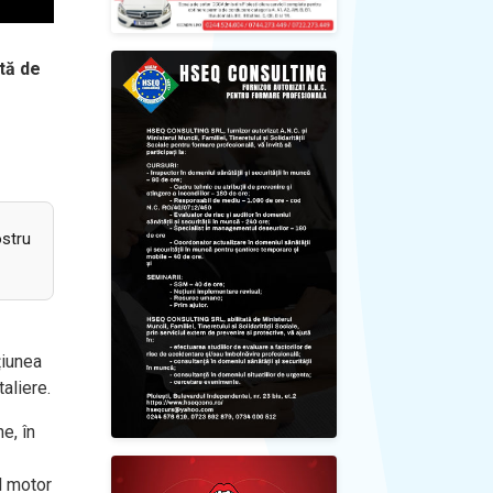
tă de
ostru
țiunea
aliere.
e, în
l motor