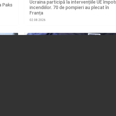
Ucraina participă la intervențiile UE împot
a Paks
incendiilor. 70 de pompieri au plecat în
Franța
02.08.2026
EXTERNE