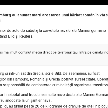
Hamburg au anunțat marți arestarea unui bărbat român în vârs
.
unor de acte de sabotaj la corvetele navale ale Marinei germane
itând Bild și Reuters.
 și mai mult conținut media direct pe telefonul tău. Intră pe canalul n
g și într-un sat din Grecia, scrie Bild. De asemenea, au fost
or din Hamburg, România și Grecia, potrivit sursei citate. Opera
a responsabilă de combaterea criminalității organizate transfront
 ar fi sabotat anul trecut mai multe nave destinate Marinei German
au andocate la un șantier naval.
plici, au turnat peste 20 de kilograme de granule de oțel în blocu