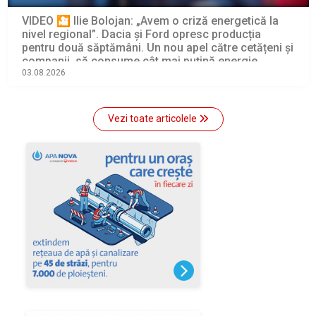
VIDEO 🎦 Ilie Bolojan: „Avem o criză energetică la
nivel regional”. Dacia și Ford opresc producția
pentru două săptămâni. Un nou apel către cetățeni și
companii, să consume cât mai puțină energie
electrică
03.08.2026
Vezi toate articolele