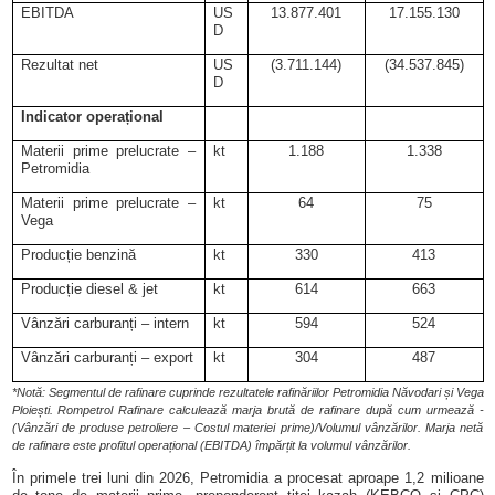
EBITDA
US
13.877.401
17.155.130
D
Rezultat net
US
(3.711.144)
(34.537.845)
D
Indicator operațional
Materii prime prelucrate –
kt
1.188
1.338
Petromidia
Materii prime prelucrate –
kt
64
75
Vega
Producție benzină
kt
330
413
Producție diesel & jet
kt
614
663
Vânzări carburanți – intern
kt
594
524
Vânzări carburanți – export
kt
304
487
*Notă: Segmentul de rafinare cuprinde rezultatele rafinăriilor Petromidia Năvodari și Vega
Ploiești.
Rompetrol Rafinare calculează marja brută de rafinare după cum urmează -
(Vânzări de produse petroliere – Costul materiei prime)/Volumul vânzărilor. Marja netă
de rafinare este profitul operațional (EBITDA) împărțit la volumul vânzărilor.
În primele trei luni din 2026, Petromidia a procesat aproape 1,2 milioane