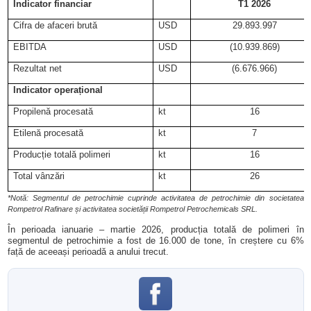
Indicator financiar
T1 2026
Cifra de afaceri brută
USD
29.893.997
EBITDA
USD
(10.939.869)
Rezultat net
USD
(6.676.966)
Indicator operațional
Propilenă procesată
kt
16
Etilenă procesată
kt
7
Producție totală polimeri
kt
16
Total vânzări
kt
26
*Notă: Segmentul de petrochimie cuprinde activitatea de petrochimie din societatea
Rompetrol Rafinare și activitatea societății Rompetrol Petrochemicals SRL.
În perioada ianuarie – martie 2026, producția totală de polimeri în
segmentul de petrochimie a fost de 16.000 de tone, în creștere cu 6%
față de aceeași perioadă a anului trecut.