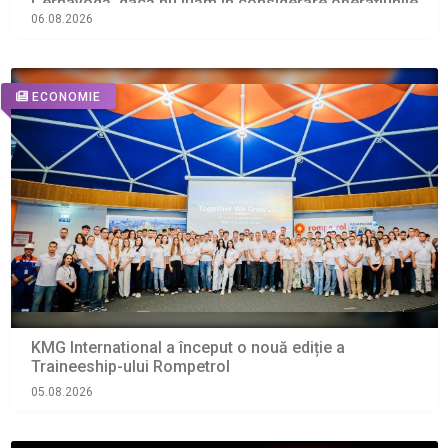
Cernavodă, dacă nu luăm în considerare operaţiunile
de astăzi cu barjele
06.08.2026
ECONOMIE
KMG International a început o nouă ediție a
Traineeship-ului Rompetrol
05.08.2026