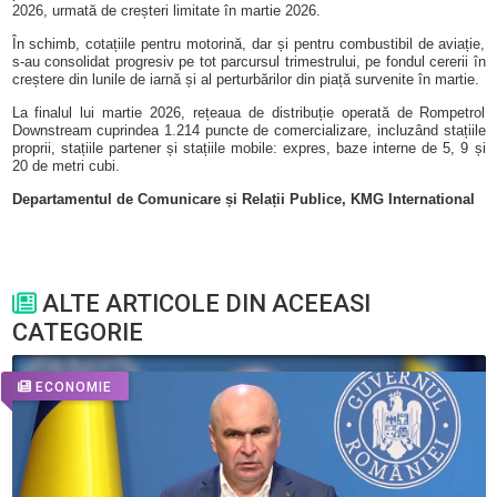
2026, urmată de creșteri limitate în martie 2026.
În schimb, cotațiile pentru motorină, dar și pentru combustibil de aviație,
s-au consolidat progresiv pe tot parcursul trimestrului, pe fondul cererii în
creștere din lunile de iarnă și al perturbărilor din piață survenite în martie.
La finalul lui martie 2026, rețeaua de distribuție operată de Rompetrol
Downstream cuprindea 1.214 puncte de comercializare, incluzând stațiile
proprii, stațiile partener și stațiile mobile: expres, baze interne de 5, 9 și
20 de metri cubi.
Departamentul de Comunicare și Relații Publice,
KMG International
ALTE ARTICOLE DIN ACEEASI
CATEGORIE
ECONOMIE