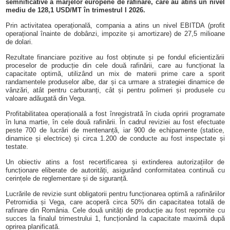
semnificative a marjelor europene de rafinare, care au atins un nivel
mediu de 128,1 USD/MT în trimestrul I 2026.
Prin activitatea operațională, compania a atins un nivel EBITDA (
profit
operațional înainte de dobânzi, impozite și amortizare)
de 27,5 milioane
de dolari.
Rezultate financiare pozitive au fost obținute și pe fondul eficientizării
proceselor de producție din cele două rafinării, care au funcționat la
capacitate optimă, utilizând un mix de materii prime care a sporit
randamentele produselor albe, dar și ca urmare a strategiei dinamice de
vânzări, atât pentru carburanți, cât și pentru polimeri și produsele cu
valoare adăugată din Vega.
Profitabilitatea operațională a fost înregistrată în ciuda opririi programate
în luna martie, în cele două rafinării. În cadrul reviziei au fost efectuate
peste 700 de lucrări de mentenanță, iar 900 de echipamente (statice,
dinamice și electrice) și circa 1.200 de conducte au fost inspectate și
testate.
Un obiectiv atins a fost recertificarea și extinderea autorizațiilor de
funcționare eliberate de autorități, asigurând conformitatea continuă cu
cerințele de reglementare și de siguranță.
Lucrările de revizie sunt obligatorii pentru funcționarea optimă a rafinăriilor
Petromidia și Vega, care acoperă circa 50% din capacitatea
totală
de
rafinare din România. Cele două unități de producție au fost repornite cu
succes la finalul trimestrului 1, funcționând la capacitate maximă după
oprirea planificată.