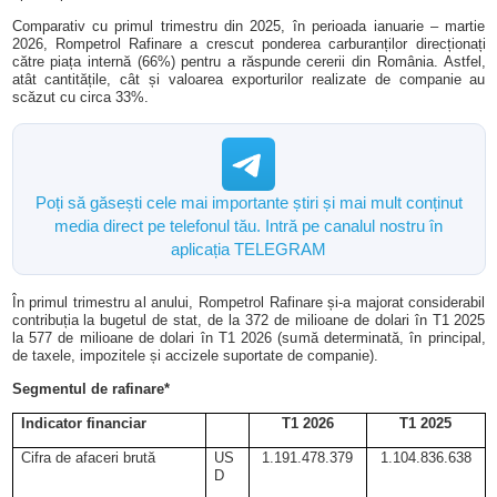
Comparativ cu primul trimestru din 2025, în perioada ianuarie – martie
2026, Rompetrol Rafinare a crescut ponderea carburanților direcționați
către piața internă (66%) pentru a răspunde cererii din România. Astfel,
atât cantitățile, cât și valoarea exporturilor realizate de companie au
scăzut cu circa 33%.
Poți să găsești cele mai importante știri și mai mult conținut
media direct pe telefonul tău. Intră pe canalul nostru în
aplicația TELEGRAM
În primul trimestru al anului, Rompetrol Rafinare și-a majorat considerabil
contribuția la bugetul de stat, de la 372 de milioane de dolari în T1 2025
la 577 de milioane de dolari în T1 2026 (sumă determinată, în principal,
de taxele, impozitele și accizele suportate de companie).
Segmentul de rafinare*
Indicator financiar
T1 2026
T1 2025
Cifra de afaceri brută
US
1.191.478.379
1.104.836.638
D