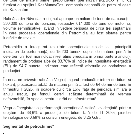
de tone de materii prime, preponderent țiței kazah (KEBCO și CPC)
furnizat cu sprijinul KazMunayGas, compania națională de petrol și gaze
din Kazahstan.
Rafinăria din Năvodari a obținut aproape un milion de tone de carburanți -
330.000 de tone de benzine, respectiv 614.000 de tone de motorine,
volume semnificative, având în vedere perioada de circa trei săptămâni
în care procesele operaționale din Petromidia au fost sistate pentru
lucrările de revizie.
Petromidia a înregistrat rezultate operaționale solide la
principalii
indicatori de performanță, cu 15.200 tone/zi supus de materie primă în
cele trei luni (cel mai ridicat nivel atins vreodată în prima parte a anului),
randament de produse albe de 83,76% și indice de intensitate energetică
(EII) de 94,7 puncte, indicator care reflectă eforturile de optimizare a
producției.
În ceea ce privește rafinăria Vega (singurul producător intern de bitum și
hexan), procesarea totală de materie primă a fost de 64 de mii de tone în
trimestrul I 2026, în scădere cu circa 15% față de perioada similară a
anului trecut, pe fondul cererii scăzute determinată de vremea
nefavorabilă, în special pentru lucrări de infrastructură.
Vega a înregistrat o performanță operațională solidă, evidențiată printr-o
creștere de 38,6% a producției de bitum față de T1 2025, pierderi
tehnologice de 0,69% și consum energetic de 3,25 GJ/t.
Segmentul de petrochimie*