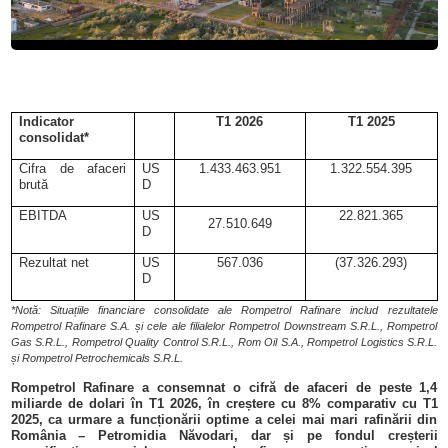
Indicator
T1 2026
T1 2025
consolidat*
Cifra de afaceri
US
1.433.463.951
1.322.554.395
brută
D
EBITDA
US
22.821.365
27.510.649
D
Rezultat net
US
567.036
(37.326.293)
D
*Notă: Situațiile financiare consolidate ale Rompetrol Rafinare includ rezultatele
Rompetrol Rafinare S.A. și cele ale filialelor Rompetrol Downstream S.R.L., Rompetrol
Gas S.R.L., Rompetrol Quality Control S.R.L., Rom Oil S.A., Rompetrol Logistics S.R.L.
și Rompetrol Petrochemicals S.R.L.
Rompetrol Rafinare a consemnat o cifră de afaceri de peste 1,4
miliarde de dolari în T1 2026, în creștere cu 8% comparativ cu T1
2025, ca urmare a funcționării optime a celei mai mari rafinării din
România – Petromidia Năvodari, dar și pe fondul
creșterii