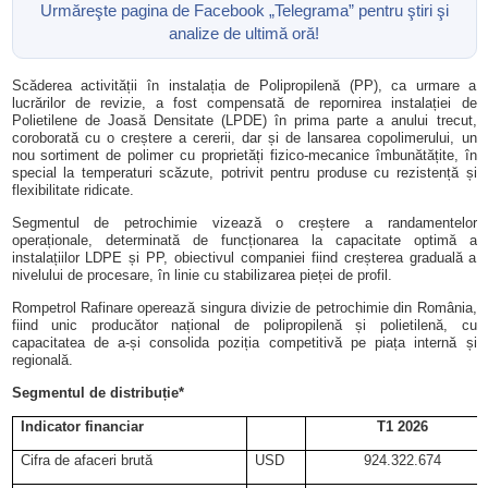
Urmăreşte pagina de Facebook „Telegrama” pentru ştiri şi
analize de ultimă oră!
Scăderea activității în instalația de Polipropilenă (PP), ca urmare a
lucrărilor de revizie, a fost compensată de repornirea instalației de
Polietilene de Joasă Densitate (LPDE) în prima parte a anului trecut,
coroborată cu o creștere a cererii, dar și de lansarea copolimerului, un
nou sortiment de polimer cu proprietăți fizico
‑
mecanice
î
mbun
ă
t
ăț
ite,
î
n
special la temperaturi sc
ă
zute, potrivit pentru produse cu rezistență și
flexibilitate ridicate.
Segmentul de petrochimie vizează o creștere a randamentelor
operaționale, determinată de funcționarea la capacitate optimă a
instalațiilor LDPE și PP, obiectivul companiei fiind creșterea graduală a
nivelului de procesare, în linie cu stabilizarea pieței de profil.
Rompetrol Rafinare operează singura divizie de petrochimie din România,
fiind unic producător național de polipropilenă și polietilenă, cu
capacitatea de a-și consolida poziția competitivă pe piața internă și
regională.
Segmentul de distribuție*
Indicator financiar
T1 2026
Cifra de afaceri brută
USD
924.322.674