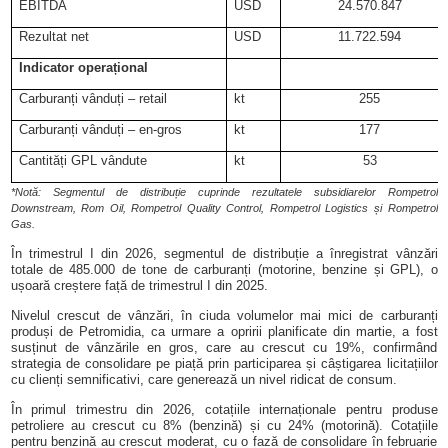
EBITDA
USD
24.570.847
Rezultat net
USD
11.722.594
Indicator operațional
Carburanți vânduți – retail
kt
255
Carburanți vânduți – en-gros
kt
177
Cantități GPL vândute
kt
53
*Notă: Segmentul de distribuție cuprinde rezultatele subsidiarelor Rompetrol
Downstream, Rom Oil, Rompetrol Quality Control, Rompetrol Logistics și Rompetrol
Gas.
În trimestrul I din 2026, segmentul de distribuție a înregistrat vânzări
totale de 485.000 de tone de carburanți (motorine, benzine și GPL), o
ușoară creștere față de trimestrul I din 2025.
Nivelul crescut de vânzări, în ciuda volumelor mai mici de carburanți
produși de Petromidia, ca urmare a opririi planificate din martie, a fost
susținut de vânzările en gros, care au crescut cu 19%, confirmând
strategia de consolidare pe piață prin participarea și câștigarea licitațiilor
cu clienți semnificativi, care generează un nivel ridicat de consum.
În primul trimestru din 2026, cotațiile internaționale pentru produse
petroliere au crescut cu 8% (benzină) și cu 24% (motorină). Cotațiile
pentru benzină au crescut moderat, cu o fază de consolidare în februarie