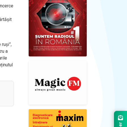
încerce
rtășit
ruși”,
ru a
rile
ținutul