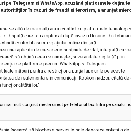
luri pe Telegram și WhatsApp, acuzând platformele deținute
autorităților în cazuri de fraudă și terorism, a anunțat mier
 ruse se află de mai mulți ani în conflict cu platformele tehnologic
lor, o dispută care s-a amplificat după invazia Ucrainei din februar
xtindă controlul asupra spațiului online din țară.
ea unei aplicații de mesagerie susținute de stat, integrată cu ser
cearcă să obțină ceea ce numește „suveranitate digitală” prin
pendenței de platforme precum WhatsApp și Telegram.
unt luate măsuri pentru a restricționa parțial apelurile pe aceste
oritatea de reglementare în comunicații Roskomnadzor, citată de 
funcționalității lor.”
 și mai mult conținut media direct pe telefonul tău. Intră pe canalul n
usia încearcă să blocheze serviciile sale deoarece aplicația de