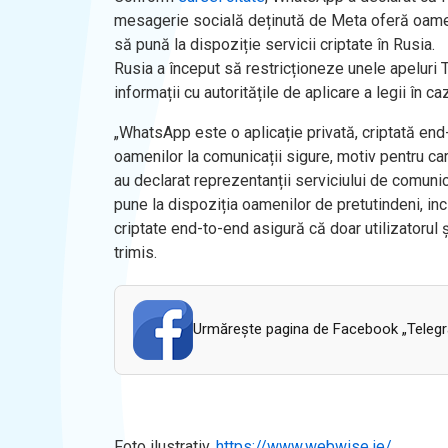
mesagerie socială deținută de Meta oferă oameni
să pună la dispoziție servicii criptate în Rusia.
Rusia a început să restricționeze unele apeluri
informații cu autoritățile de aplicare a legii în c
„WhatsApp este o aplicație privată, criptată end-
oamenilor la comunicații sigure, motiv pentru c
au declarat reprezentanții serviciului de comun
pune la dispoziția oamenilor de pretutindeni, inc
criptate end-to-end asigură că doar utilizatorul
trimis.
Urmăreşte pagina de Facebook „Telegram
Foto ilustrativ,
https://www.webwise.ie/