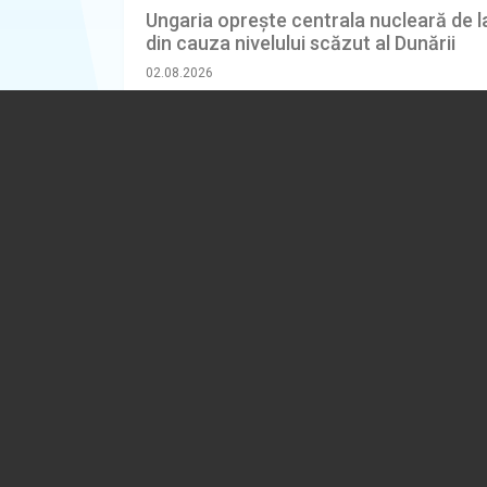
Ungaria oprește centrala nucleară de l
din cauza nivelului scăzut al Dunării
02.08.2026
EXTERNE