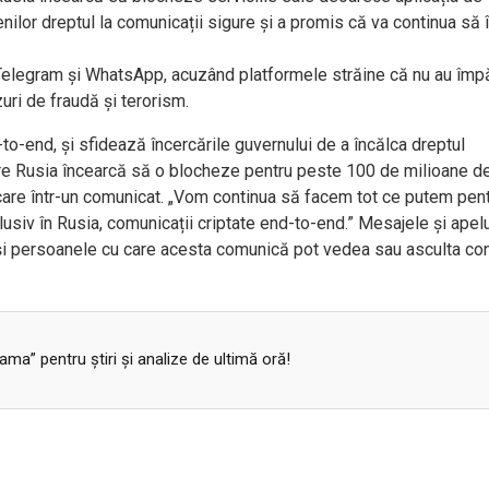
lor dreptul la comunicații sigure și a promis că va continua să 
 Telegram și WhatsApp, acuzând platformele străine că nu au împă
azuri de fraudă și terorism.
to-end, și sfidează încercările guvernului de a încălca dreptul
are Rusia încearcă să o blocheze pentru peste 100 de milioane de 
icare într-un comunicat. „Vom continua să facem tot ce putem pent
lusiv în Rusia, comunicații criptate end-to-end.” Mesajele și apelu
 și persoanele cu care acesta comunică pot vedea sau asculta con
a” pentru ştiri şi analize de ultimă oră!