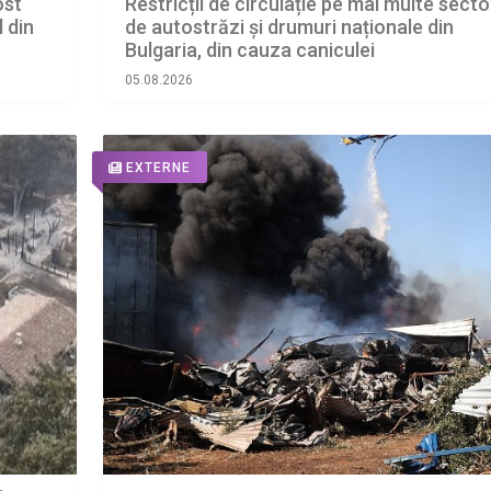
ost
Restricții de circulație pe mai multe sect
 din
de autostrăzi și drumuri naționale din
Bulgaria, din cauza caniculei
05.08.2026
EXTERNE