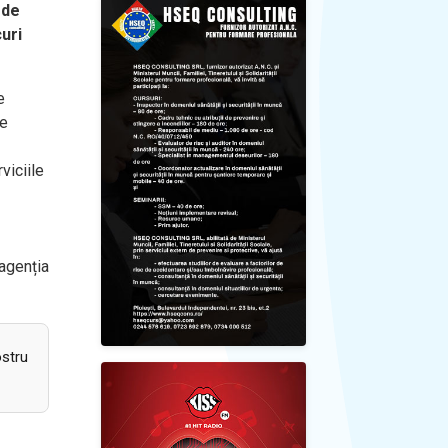
 de
curi
e
ie
viciile
agenția
ostru