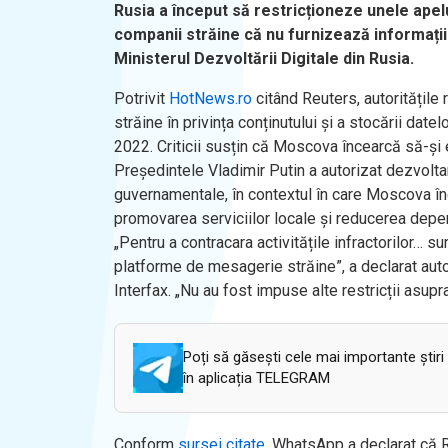
Rusia a început să restricționeze unele ape
companii străine că nu furnizează informații 
Ministerul Dezvoltării Digitale din Rusia.
Potrivit
HotNews.ro
citând Reuters, autoritățile
străine în privința conținutului și a stocării date
2022. Criticii susțin că Moscova încearcă să-și e
Președintele Vladimir Putin a autorizat dezvoltar
guvernamentale, în contextul în care Moscova în
promovarea serviciilor locale și reducerea de
„Pentru a contracara activitățile infractorilor… s
platforme de mesagerie străine”, a declarat aut
Interfax. „Nu au fost impuse alte restricții asupra 
Poți să găsești cele mai importante știri
în aplicația TELEGRAM
Conform
sursei citate
, WhatsApp a declarat că R