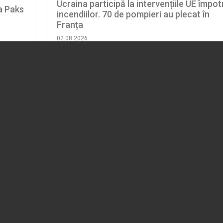
Ucraina participă la intervențiile UE împot
a Paks
incendiilor. 70 de pompieri au plecat în
Franța
02.08.2026
EXTERNE