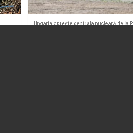
Ungaria oprește centrala nucleară de la 
recia
din cauza nivelului scăzut al Dunării
02.08.2026
EXTERNE