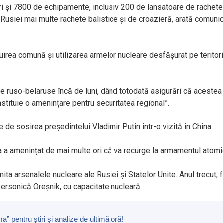
i și 7800 de echipamente, inclusiv 200 de lansatoare de rachete.
l Rusiei mai multe rachete balistice și de croazieră, arată comuni
uirea comună și utilizarea armelor nucleare desfășurat pe teritori
e ruso-belaruse încă de luni, dând totodată asigurări că acestea
nstituie o amenințare pentru securitatea regional”.
de sosirea președintelui Vladimir Putin într-o vizită în China.
ia a amenințat de mai multe ori că va recurge la armamentul atomi
mita arsenalele nucleare ale Rusiei și Statelor Unite. Anul trecut, 
personică Oreșnik, cu capacitate nucleară.
pentru ştiri şi analize de ultimă oră!