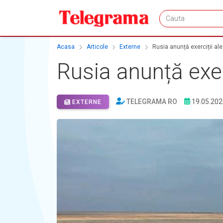
Acasa
Articole
Externe
Rusia anunță exerciții ale
Rusia anunță exerc
TELEGRAMA RO
19.05.202
EXTERNE