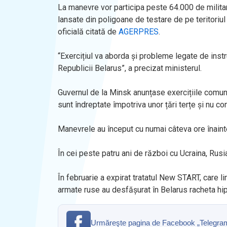
La manevre vor participa peste 64.000 de militar
lansate din poligoane de testare de pe teritoriu
oficială citată de
AGERPRES
.
“Exercițiul va aborda și probleme legate de instr
Republicii Belarus”, a precizat ministerul.
Guvernul de la Minsk anunțase exercițiile comun
sunt îndreptate împotriva unor țări terțe și nu co
Manevrele au început cu numai câteva ore înainte 
În cei peste patru ani de război cu Ucraina, Rus
În februarie a expirat tratatul New START, care li
armate ruse au desfășurat în Belarus racheta hi
Urmăreşte pagina de Facebook „Telegrama” 