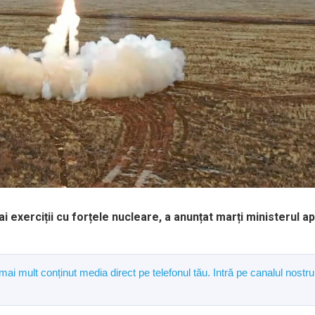
exerciții cu forțele nucleare, a anunțat marți ministerul ap
 mai mult conținut media direct pe telefonul tău. Intră pe canalul nostru