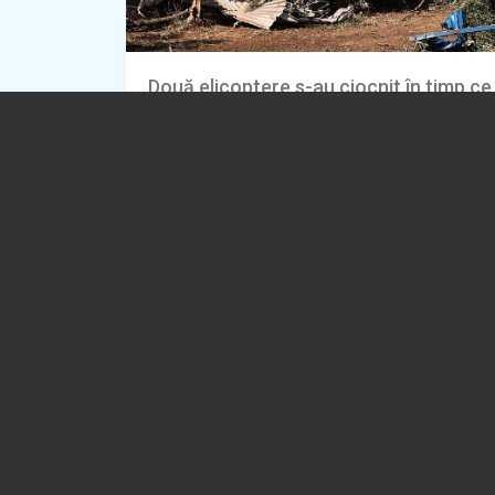
Două elicoptere s-au ciocnit în timp ce
interveneau la un incendiu violent, în G
02.08.2026
EXTERNE