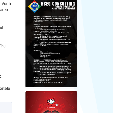
 Vor fi
carea
ul
 “nu
c.
forțele