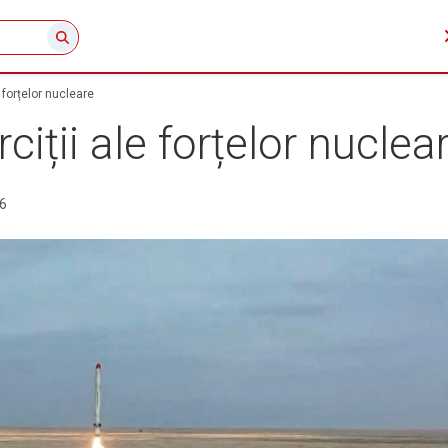
 forțelor nucleare
iții ale forțelor nuclea
6