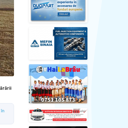
ărării
 în