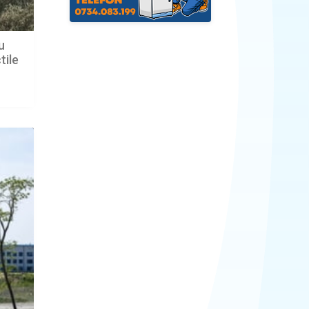
u
tile