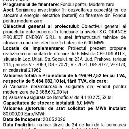
Programulul de finantare:
Fondul pentru Modernizare
Apel
: Sprijinirea investițiilor în dezvoltarea capacităților de
stocare a energiei electrice (baterii) cu finanțare din Fondul
pentru modernizare
Obiectivul general al proiectului:
Obiectivul general al
proiectului este punerea în funcțiune la nivelul S.C. ORANGE
PROJECT ENERGY S.R.L a unei infrastructuri tehnice de
stocare a energiei electrice în baterii de 6,00 MWh.
Locatia de implementare
:
Proiectul prezent propune
realizarea unei unitati de stocare de 6 Mwh la CEF URLATI 3,
situata in
Loc. Urlati, Str. Socului, nr. 23A, Jud. Prahova, tarlaua
114, parcela V - 7069, DR - 7070, V - 7071, DR-7072, V-7073
,
nr. cadastral 21962
Valoarea totală a Proiectului de 6.498.947,52 lei cu TVA,
respectiv de 5.464.082,10 lei, fără TVA, din care:
a) Valoarea nerambursabila asigurata din Fondul pentru
modernizare de 2.388.672,00 lei
b) Valoarea asigurata de Beneficiar de 4.110.275,52 lei
Capacitatea de stocare instalată:
6,0 MWh
Valoarea ajutorului de stat solicitat pe MWh instalat:
80.000,00 Euro/MWh.
Data de începere:
20.05.2026
Data finalizării:
nu mai târziu de 24 de luni de la semnarea