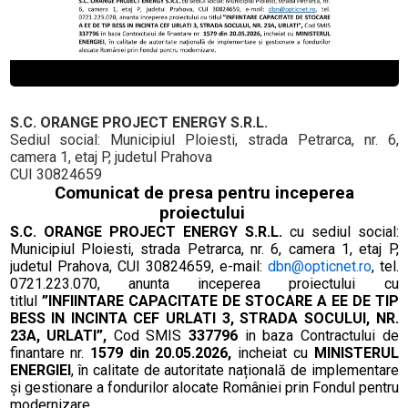
S.C.
ORANGE PROJECT ENERGY
S.R.L.
Sediul social: Municipiul Ploiesti, strada Petrarca, nr. 6,
camera 1, etaj P, judetul Prahova
CUI 30824659
Comunicat de presa pentru inceperea
proiectului
S.C.
ORANGE PROJECT ENERGY
S.R.L.
cu s
ediul social:
Municipiul Ploiesti, strada Petrarca, nr. 6, camera 1, etaj P,
judetul Prahova, CUI 30824659
,
e-mail:
dbn@opticnet.
ro
, tel.
0721.223.070,
anunta inceperea proiectului
cu
titlul
”INFIINTARE CAPACITATE DE STOCARE A EE DE TIP
BESS IN INCINTA CEF URLATI 3, STRADA SOCULUI, NR.
23A, URLATI”
,
Cod SMIS
337796
in baza Contractului de
finantare nr.
1579 din 20.05.2026,
incheiat cu
MINISTERUL
ENERGIEI
, în calitate de autoritate națională de implementare
și gestionare a fondurilor alocate României prin Fondul pentru
modernizare.