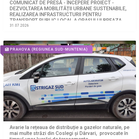
COMUNICAT DE PRESĂ - ÎNCEPERE PROIECT -
DEZVOLTAREA MOBILITĂȚII URBANE SUSTENABILE,
REALIZAREA INFRASTRUCTURII PENTRU
TRANSPORT PUBLIC LOCAL A ORAȘULUI BREAZA
Programul Regional Sud-Muntenia 2021-2027
31.07.2026
PRAHOVA
(REGIUNEA SUD-MUNTENIA)
Avarie la rețeaua de distribuție a gazelor naturale, pe
mai multe străzi din Coslegi și Dârvari, provocate în