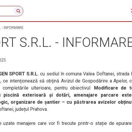
L. - INFORMARE
RT S.R.L. - INFORMAR
025
IGEN SPORT S.R.L.
cu sediul în comuna Valea Doftanei, strada I
, ce intenţionează să obţină Avizul de Gospodărire a Apelor, 
completările ulterioare, pentru obiectivul:
Modificare de 
piscină exterioară și dotări, amenajare parcare exter
logic, organizare de șantier – cu păstrarea avizelor obținu
ftanei, județul Prahova.
pe uzate menajere care vor fi trecute printr-o stație de epurare