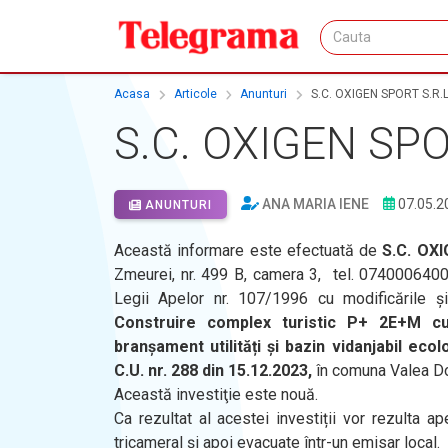
Acasa
Articole
Anunturi
S.C. OXIGEN SPORT S.R.
S.C. OXIGEN SPO
ANA MARIA IENE
07.05.2
ANUNTURI
Această informare este efectuată de
S.C. OX
Zmeurei, nr. 499 B, camera 3, tel. 0740006400
Legii Apelor nr. 107/1996 cu modificările şi 
Construire complex turistic P+ 2E+M cu 
branșament utilități și bazin vidanjabil eco
C.U. nr. 288 din 15.12.2023,
în comuna Valea Do
Această investiţie este nouă.
Ca rezultat al acestei investiții vor rezulta a
tricameral și apoi evacuate într-un emisar local.