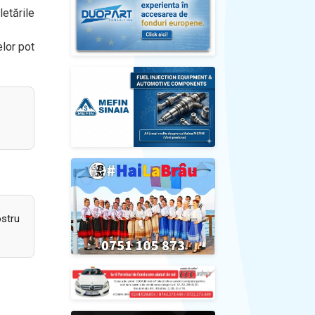
etările
elor pot
ostru