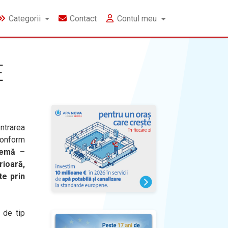
Categorii
Contact
Contul meu
E
ntrarea
conform
temă –
ioară,
te prin
 de tip