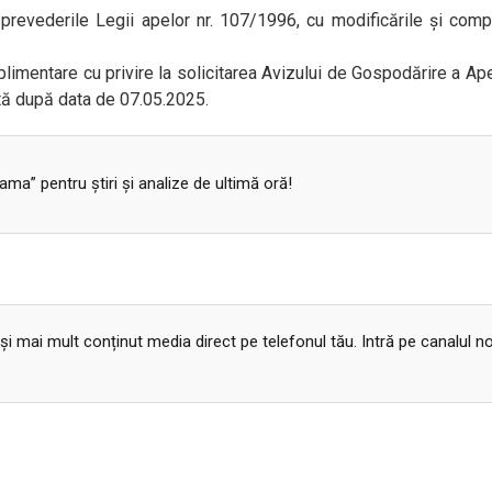
revederile Legii apelor nr. 107/1996, cu modificările şi compl
limentare cu privire la solicitarea Avizului de Gospodărire a Ap
ată după data de 07.05.2025.
a” pentru ştiri şi analize de ultimă oră!
 și mai mult conținut media direct pe telefonul tău. Intră pe canalul n