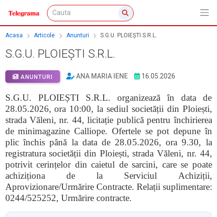
Acasa
Articole
Anunturi
S.G.U. PLOIEȘTI S.R.L.
S.G.U. PLOIEȘTI S.R.L.
ANA MARIA IENE
16.05.2026
ANUNTURI
S.G.U. PLOIEȘTI S.R.L. organizează în data de
28.05.2026, ora 10:00, la sediul societății din Ploiești,
strada Văleni, nr. 44, licitație publică pentru închirierea
de minimagazine Calliope.
Ofertele se pot depune în
plic închis până la data de 28.05.2026, ora 9.30, la
registratura societății din Ploiești, strada Văleni, nr. 44,
potrivit cerințelor din caietul de sarcini, care se poate
achiziționa de la Serviciul Achiziții,
Aprovizionare/Urmărire Contracte. Relații suplimentare:
0244/525252, Urmărire contracte.