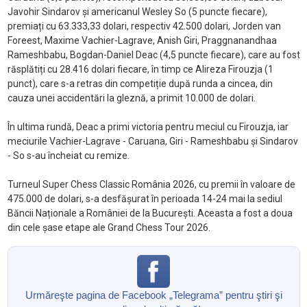
Javohir Sindarov și americanul Wesley So (5 puncte fiecare),
premiați cu 63.333,33 dolari, respectiv 42.500 dolari, Jorden van
Foreest, Maxime Vachier-Lagrave, Anish Giri, Praggnanandhaa
Rameshbabu, Bogdan-Daniel Deac (4,5 puncte fiecare), care au fost
răsplătiți cu 28.416 dolari fiecare, în timp ce Alireza Firouzja (1
punct), care s-a retras din competiție după runda a cincea, din
cauza unei accidentări la gleznă, a primit 10.000 de dolari.
În ultima rundă, Deac a primi victoria pentru meciul cu Firouzja, iar
meciurile Vachier-Lagrave - Caruana, Giri - Rameshbabu și Sindarov
- So s-au încheiat cu remize.
Turneul Super Chess Classic România 2026, cu premii în valoare de
475.000 de dolari, s-a desfășurat în perioada 14-24 mai la sediul
Băncii Naționale a României de la București. Aceasta a fost a doua
din cele șase etape ale Grand Chess Tour 2026.
Urmăreşte pagina de Facebook „Telegrama” pentru ştiri şi