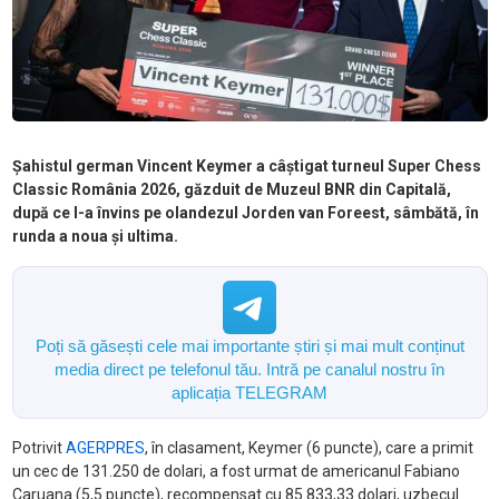
Șahistul german Vincent Keymer a câștigat turneul Super Chess
Classic România 2026, găzduit de Muzeul BNR din Capitală,
după ce l-a învins pe olandezul Jorden van Foreest, sâmbătă, în
runda a noua și ultima.
Poți să găsești cele mai importante știri și mai mult conținut
media direct pe telefonul tău. Intră pe canalul nostru în
aplicația TELEGRAM
Potrivit
AGERPRES
, în clasament, Keymer (6 puncte), care a primit
un cec de 131.250 de dolari, a fost urmat de americanul Fabiano
Caruana (5,5 puncte), recompensat cu 85.833,33 dolari, uzbecul