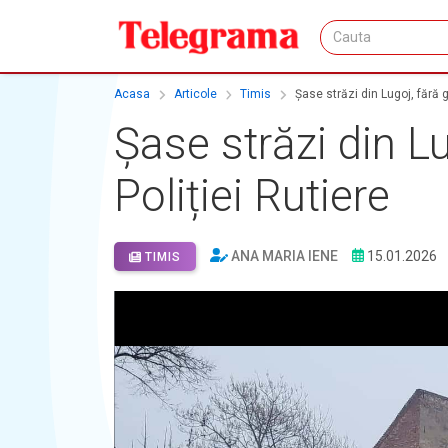
Acasa
Articole
Timis
Șase străzi din Lugoj, fără 
Șase străzi din L
Poliției Rutiere
ANA MARIA IENE
15.01.2026
TIMIS