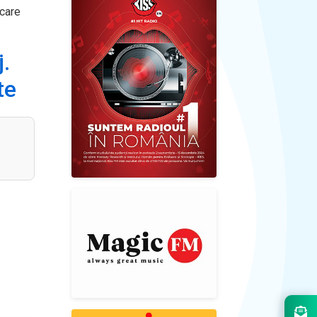
 care
.
te