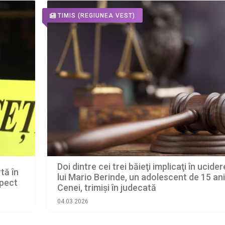
TIMIS
(REGIUNEA VEST)
Doi dintre cei trei băieţi implicaţi în ucide
tă în
lui Mario Berinde, un adolescent de 15 ani
spect
Cenei, trimişi în judecată
04.03.2026