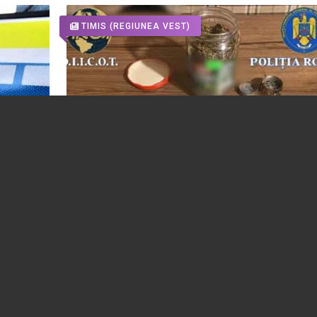
TIMIS
(REGIUNEA VEST)
VIDEO 🎦 Tineri reținuți pentru că le-ar fi
aluat
furnizat droguri celor trei adolescenți ca
și-au omorât prietenul de 15 ani
25.01.2026