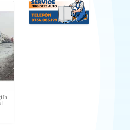
i în
ul
an