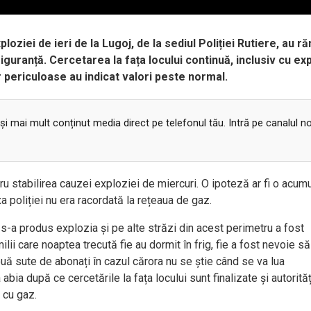
loziei de ieri de la Lugoj, de la sediul Poliției Rutiere, au r
siguranță. Cercetarea la fața locului continuă, inclusiv cu exp
periculoase au indicat valori peste normal.
 și mai mult conținut media direct pe telefonul tău. Intră pe canalul n
ru stabilirea cauzei exploziei de miercuri. O ipoteză ar fi o acum
a poliției nu era racordată la rețeaua de gaz.
 s-a produs explozia și pe alte străzi din acest perimetru a fost
ii care noaptea trecută fie au dormit în frig, fie a fost nevoie să
uă sute de abonați în cazul cărora nu se știe când se va lua
bia după ce cercetările la fața locului sunt finalizate și autorităț
 cu gaz.