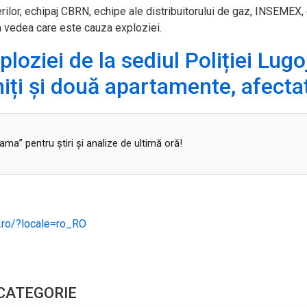
erilor, echipaj CBRN, echipe ale distribuitorului de gaz, INSEMEX,
 a vedea care este cauza exploziei.
ziei de la sediul Poliției Lugoj
niți și două apartamente, afecta
a” pentru ştiri şi analize de ultimă oră!
.ro/?locale=ro_RO
 CATEGORIE