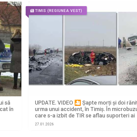
TIMIS
(REGIUNEA VEST)
UPDATE. VIDEO 🎦 Șapte morți și doi răniț
ui să
urma unui accident, în Timiș. În microbuz
cat în
care s-a izbit de TIR se aflau suporteri ai
PAOK Salonic, echipa antrenată de Răzv
27.01.2026
Lucescu