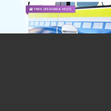
TIMIS
(REGIUNEA VEST)
Crima de la Cenei. Minorul de 13 ani, ev
medical și mutat într-un loc secret
27.01.2026