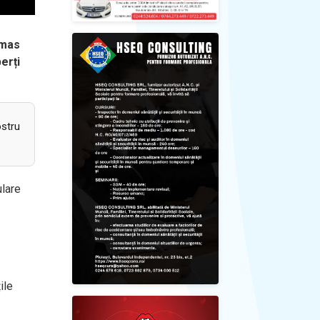
ămas
erți
ostru
ulare
ile