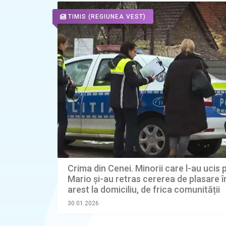
TIMIS
(REGIUNEA VEST)
Crima din Cenei. Minorii care l-au ucis 
Mario și-au retras cererea de plasare î
arest la domiciliu, de frica comunității
30.01.2026