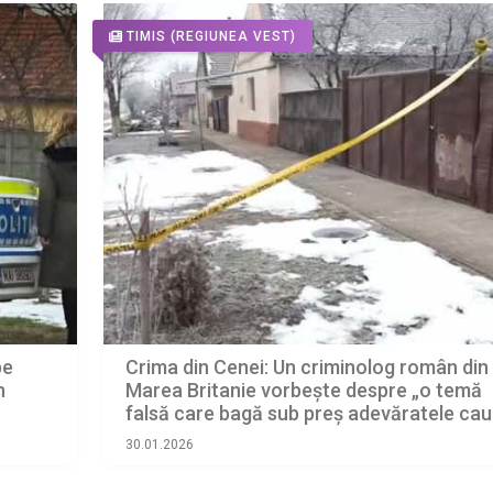
TIMIS
(REGIUNEA VEST)
Crima din Cenei: Un criminolog român din
pe
Marea Britanie vorbește despre „o temă
n
falsă care bagă sub preș adevăratele ca
ale violenței”
30.01.2026