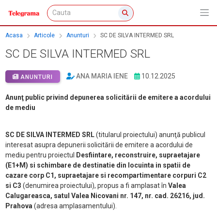
Acasa
Articole
Anunturi
SC DE SILVA INTERMED SRL
SC DE SILVA INTERMED SRL
ANA MARIA IENE
10.12.2025
ANUNTURI
Anunţ public privind depunerea solicitării de emitere a acordului
de mediu
SC DE SILVA INTERMED SRL
(titularul proiectului) anunţă publicul
interesat asupra depunerii solicitării de emitere a acordului de
mediu pentru proiectul
Desfiintare, reconstruire, supraetajare
(E1+M) si schimbare de destinatie din locuinta in spatii de
cazare corp C1, supraetajare si recompartimentare corpuri C2
si C3
(denumirea proiectului), propus a fi amplasat în
Valea
Calugareasca, satul Valea Nicovani nr. 147, nr. cad. 26216, jud.
Prahova
(adresa amplasamentului).